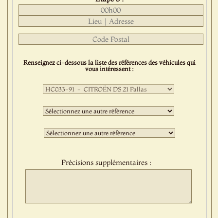
Renseignez ci-dessous la liste des références des véhicules qui
vous intéressent :
Première
sélection
:
Deuxième
sélection
:
Troisième
sélection
:
Précisions supplémentaires :
Protect