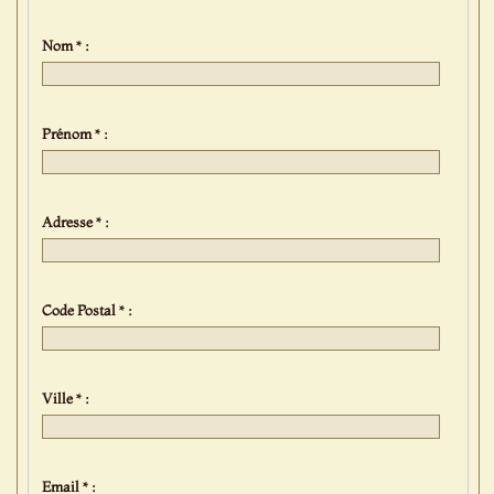
Nom * :
Prénom * :
Adresse * :
Code Postal * :
Ville * :
Email * :