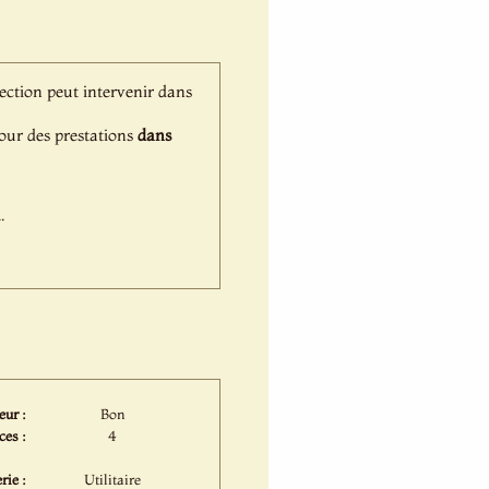
lection peut intervenir dans
 pour des prestations
dans
.
eur :
Bon
ces :
4
rie :
Utilitaire