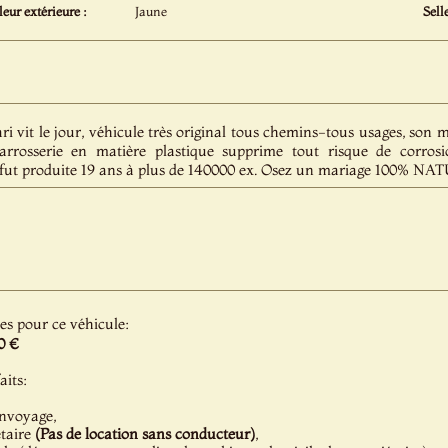
eur extérieure :
Jaune
Selle
i vit le jour, véhicule très original tous chemins-tous usages, son
rosserie en matière plastique supprime tout risque de corrosio
e fut produite 19 ans à plus de 140000 ex. Osez un mariage 100% NA
les pour ce véhicule:
0 €
aits:
onvoyage,
étaire
(Pas de location sans conducteur)
,