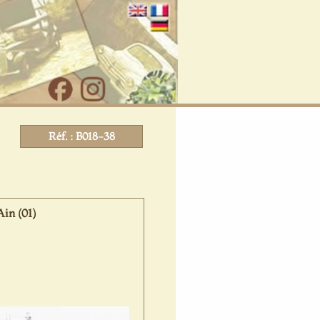
Réf. : B018-38
Ain (01)