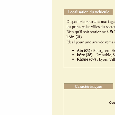
Localisation du véhicule
Disponible pour des mariage
les principales villes du secte
Bien qu’il soit stationné à
St
l'Ain (01)
.
Idéal pour une arrivée rema
Ain (01)
: Bourg-en-Br
Isère (38)
: Grenoble, S
Rhône (69)
: Lyon, Vil
Caractéristiques
Coul