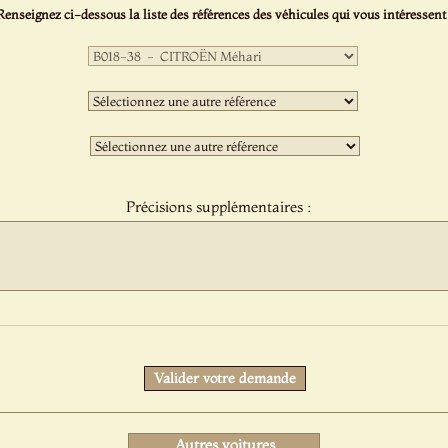
Renseignez ci-dessous la liste des références des véhicules qui vous intéressent 
Première
sélection
:
Deuxième
sélection
:
Troisième
sélection
:
Précisions supplémentaires :
Protect
Valider votre demande
Autres voitures