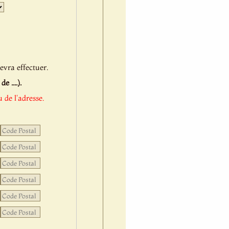
Jour
Mois
Année
evra effectuer.
 ....).
 de l'adresse.