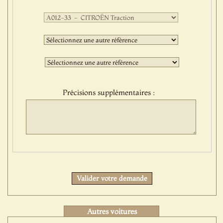
Première
sélection
:
Deuxième
sélection
:
Troisième
sélection
:
Précisions supplémentaires :
Protect
Valider votre demande
Autres voitures