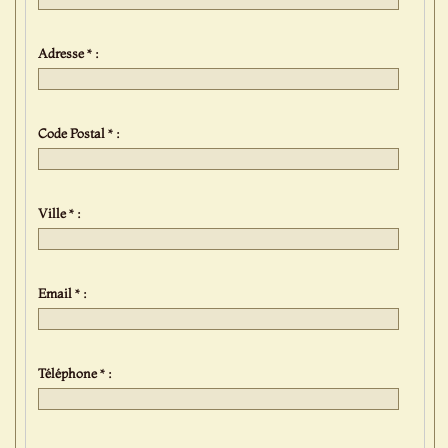
Adresse * :
Code Postal * :
Ville * :
Email * :
Téléphone * :