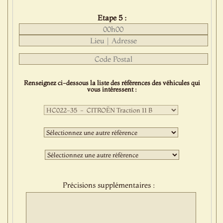
Etape 5 :
Renseignez ci-dessous la liste des références des véhicules qui
vous intéressent :
Première
sélection
:
Deuxième
sélection
:
Troisième
sélection
:
Précisions supplémentaires :