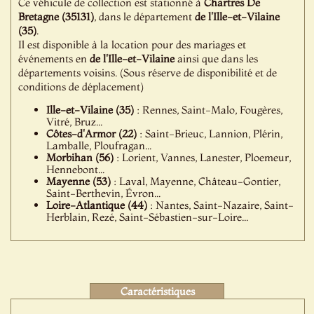
Ce véhicule de collection est stationné à
Chartres De
Bretagne (35131)
, dans le département
de l'Ille-et-Vilaine
(35)
.
Il est disponible à la location pour des mariages et
événements en
de l'Ille-et-Vilaine
ainsi que dans les
départements voisins. (Sous réserve de disponibilité et de
conditions de déplacement)
Ille-et-Vilaine (35)
: Rennes, Saint-Malo, Fougères,
Vitré, Bruz...
Côtes-d'Armor (22)
: Saint-Brieuc, Lannion, Plérin,
Lamballe, Ploufragan...
Morbihan (56)
: Lorient, Vannes, Lanester, Ploemeur,
Hennebont...
Mayenne (53)
: Laval, Mayenne, Château-Gontier,
Saint-Berthevin, Évron...
Loire-Atlantique (44)
: Nantes, Saint-Nazaire, Saint-
Herblain, Rezé, Saint-Sébastien-sur-Loire...
Caractéristiques