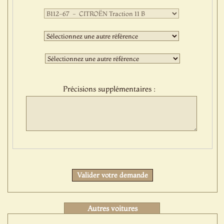
Première
sélection
:
Deuxième
sélection
:
Troisième
sélection
:
Précisions supplémentaires :
Protect
Valider votre demande
Autres voitures