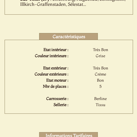
Illkirch-Graffenstaden, Sélestat...
Caractéristiques
Etat intérieur :
Très Bon
Couleur intérieure :
Grise
Etat extérieur :
Très Bon
Couleur extérieure :
Crème
Etat moteur :
Bon
Nbr de places :
5
Carrosserie :
Berline
Sellerie :
Tissu
Informations Tarifaires