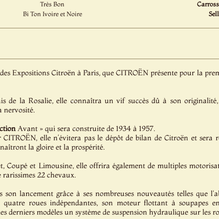
Très Bon
Carrosse
Bi Ton Ivoire et Noire
Sell
s des Expositions Citroën à Paris, que CITROËN présente pour la prem
s de la Rosalie, elle connaîtra un vif succès dû à son originalité,
a nervosité.
ction
Avant » qui sera construite de 1934 à 1957.
CITROËN, elle n’évitera pas le dépôt de bilan de Citroën et sera re
ront la gloire et la prospérité.
t, Coupé et Limousine, elle offrira également de multiples motorisat
e rarissimes 22 chevaux.
ès son lancement grâce à ses nombreuses nouveautés telles que l'a
s quatre roues indépendantes, son moteur flottant à soupapes en t
es derniers modèles un système de suspension hydraulique sur les ro