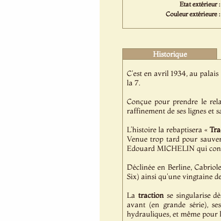
Etat extérieur :
Couleur extérieure :
Historique
C'est en avril 1934, au palai
la 7.
Conçue pour prendre le relai
raffinement de ses lignes et s
L’histoire la rebaptisera «
Tra
Venue trop tard pour sauver 
Edouard MICHELIN qui connaît
Déclinée en Berline, Cabriole
Six) ainsi qu'une vingtaine d
La
traction
se singularise d
avant (en grande série), se
hydrauliques, et même pour l