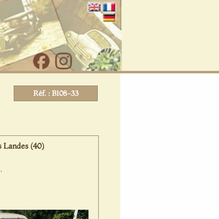
Réf. : B108-33
s Landes (40)
.