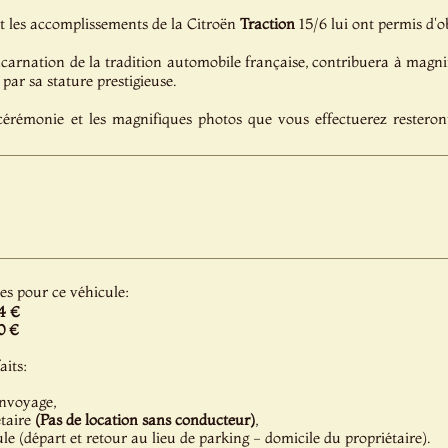
t les accomplissements de la Citroën
Traction
15/6 lui ont permis d'ob
incarnation de la tradition automobile française, contribuera à magnif
par sa stature prestigieuse.
cérémonie et les magnifiques photos que vous effectuerez resteron
les pour ce véhicule:
4 €
0 €
aits:
onvoyage,
étaire
(Pas de location sans conducteur)
,
e (départ et retour au lieu de parking - domicile du propriétaire).