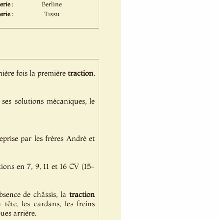
rie :
Berline
erie :
Tissu
ière fois la première
traction
,
 ses solutions mécaniques, le
prise par les frères André et
ions en 7, 9, 11 et 16 CV (15-
bsence de châssis, la
traction
ête, les cardans, les freins
ues arrière.