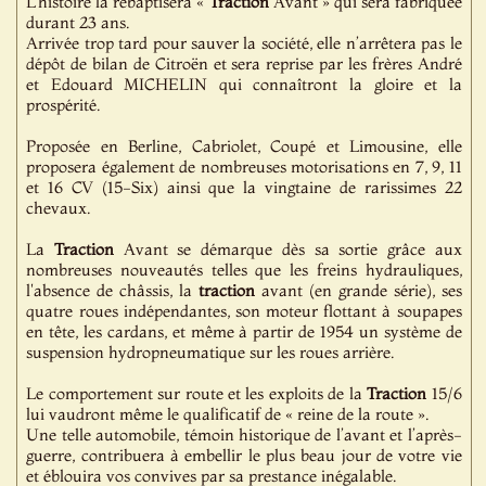
L’histoire la rebaptisera «
Traction
Avant » qui sera fabriquée
durant 23 ans.
Arrivée trop tard pour sauver la société, elle n’arrêtera pas le
dépôt de bilan de Citroën et sera reprise par les frères André
et Edouard MICHELIN qui connaîtront la gloire et la
prospérité.
Proposée en Berline, Cabriolet, Coupé et Limousine, elle
proposera également de nombreuses motorisations en 7, 9, 11
et 16 CV (15-Six) ainsi que la vingtaine de rarissimes 22
chevaux.
La
Traction
Avant se démarque dès sa sortie grâce aux
nombreuses nouveautés telles que les freins hydrauliques,
l'absence de châssis, la
traction
avant (en grande série), ses
quatre roues indépendantes, son moteur flottant à soupapes
en tête, les cardans, et même à partir de 1954 un système de
suspension hydropneumatique sur les roues arrière.
Le comportement sur route et les exploits de la
Traction
15/6
lui vaudront même le qualificatif de « reine de la route ».
Une telle automobile, témoin historique de l’avant et l’après-
guerre, contribuera à embellir le plus beau jour de votre vie
et éblouira vos convives par sa prestance inégalable.