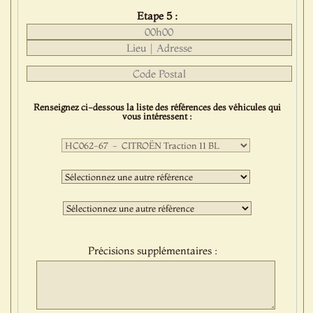
Etape 5 :
Renseignez ci-dessous la liste des références des véhicules qui
vous intéressent :
Première
sélection
:
Deuxième
sélection
:
Troisième
sélection
:
Précisions supplémentaires :