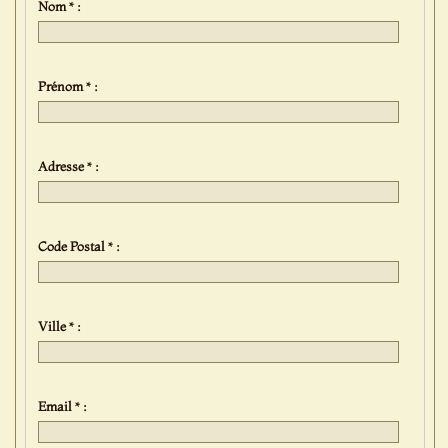
Nom * :
Prénom * :
Adresse * :
Code Postal * :
Ville * :
Email * :