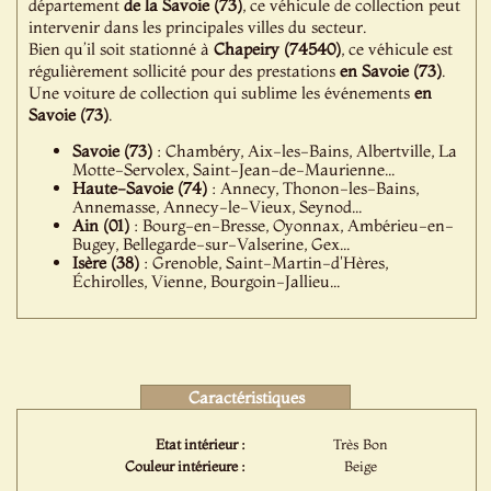
département
de la Savoie (73)
, ce véhicule de collection peut
intervenir dans les principales villes du secteur.
Bien qu’il soit stationné à
Chapeiry (74540)
, ce véhicule est
régulièrement sollicité pour des prestations
en Savoie (73)
.
Une voiture de collection qui sublime les événements
en
Savoie (73)
.
Savoie (73)
: Chambéry, Aix-les-Bains, Albertville, La
Motte-Servolex, Saint-Jean-de-Maurienne...
Haute-Savoie (74)
: Annecy, Thonon-les-Bains,
Annemasse, Annecy-le-Vieux, Seynod...
Ain (01)
: Bourg-en-Bresse, Oyonnax, Ambérieu-en-
Bugey, Bellegarde-sur-Valserine, Gex...
Isère (38)
: Grenoble, Saint-Martin-d'Hères,
Échirolles, Vienne, Bourgoin-Jallieu...
Caractéristiques
Etat intérieur :
Très Bon
Couleur intérieure :
Beige