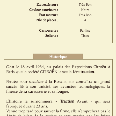
Etat extérieur :
Très Bon
Couleur extérieure :
Noire
Etat moteur :
Très Bon
Nbr de places :
4
Carrosserie :
Berline
Sellerie :
Tissu
Historique
C'est le 18 avril 1934, au palais des Expositions Citroën à
Paris, que la société CITROËN lance la 1ère
traction
.
Pensée pour succéder à la Rosalie, elle connaîtra un grand
succès lié à son unicité, ses avancées technologiques, la
finesse de sa carrosserie et sa fougue.
L’histoire la surnommera «
Traction
Avant » qui sera
fabriquée durant 23 ans.
Venue trop tard pour sauver la firme, elle n’empêchera pas le
dépôt de bilan de la société et sera reprise par les frères