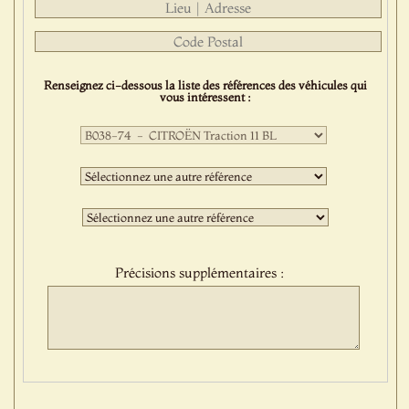
Renseignez ci-dessous la liste des références des véhicules qui
vous intéressent :
Première
sélection
:
Deuxième
sélection
:
Troisième
sélection
:
Précisions supplémentaires :
Protect