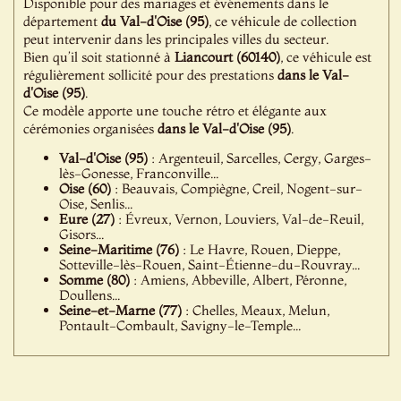
Disponible pour des mariages et événements dans le
département
du Val-d'Oise (95)
, ce véhicule de collection
peut intervenir dans les principales villes du secteur.
Bien qu’il soit stationné à
Liancourt (60140)
, ce véhicule est
régulièrement sollicité pour des prestations
dans le Val-
d'Oise (95)
.
Ce modèle apporte une touche rétro et élégante aux
cérémonies organisées
dans le Val-d'Oise (95)
.
Val-d'Oise (95)
: Argenteuil, Sarcelles, Cergy, Garges-
lès-Gonesse, Franconville...
Oise (60)
: Beauvais, Compiègne, Creil, Nogent-sur-
Oise, Senlis...
Eure (27)
: Évreux, Vernon, Louviers, Val-de-Reuil,
Gisors...
Seine-Maritime (76)
: Le Havre, Rouen, Dieppe,
Sotteville-lès-Rouen, Saint-Étienne-du-Rouvray...
Somme (80)
: Amiens, Abbeville, Albert, Péronne,
Doullens...
Seine-et-Marne (77)
: Chelles, Meaux, Melun,
Pontault-Combault, Savigny-le-Temple...