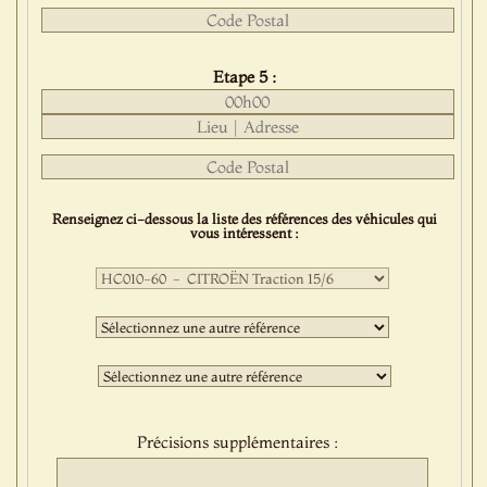
Etape 5 :
Renseignez ci-dessous la liste des références des véhicules qui
vous intéressent :
Première
sélection
:
Deuxième
sélection
:
Troisième
sélection
:
Précisions supplémentaires :