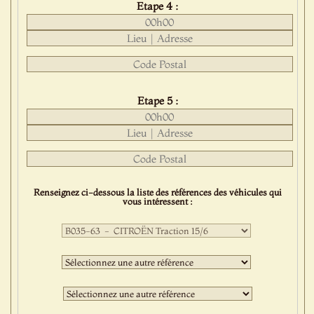
Etape 4 :
Etape 5 :
Renseignez ci-dessous la liste des références des véhicules qui
vous intéressent :
Première
sélection
:
Deuxième
sélection
:
Troisième
sélection