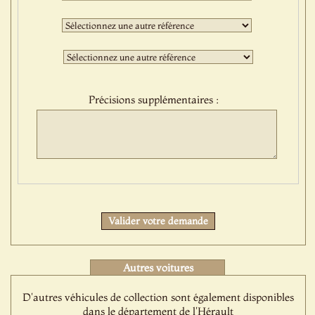
sélection
:
Deuxième
sélection
:
Troisième
sélection
:
Précisions supplémentaires :
Protect
Valider votre demande
Autres voitures
D'autres véhicules de collection sont également disponibles
dans le département de l'Hérault