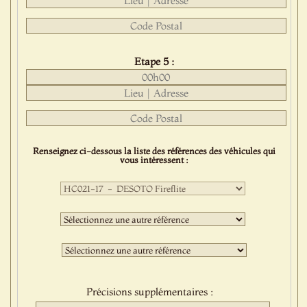
Etape 5 :
Renseignez ci-dessous la liste des références des véhicules qui
vous intéressent :
Première
sélection
:
Deuxième
sélection
:
Troisième
sélection
:
Précisions supplémentaires :