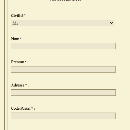
Civilité * :
Nom * :
Prénom * :
Adresse * :
Code Postal * :