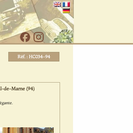
Réf. : HC034-94
al-de-Marne (94)
égante.