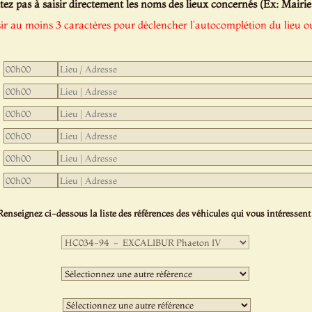
tez pas à saisir directement les noms des lieux concernés (Ex: Mairie de
sir au moins 3 caractères pour déclencher l'autocomplétion du lieu ou
Renseignez ci-dessous la liste des références des véhicules qui vous intéressent 
Première
sélection
:
Deuxième
sélection
:
Troisième