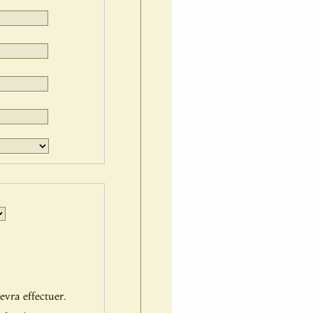
Jour
Mois
Année
evra effectuer.