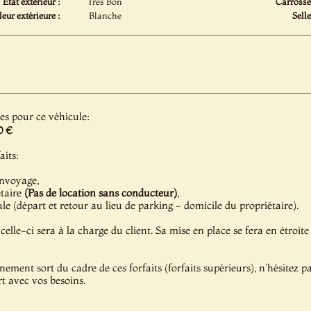
Etat extérieur :
Très Bon
Carrosser
eur extérieure :
Blanche
Selle
les pour ce véhicule:
0 €
aits:
onvoyage,
étaire
(Pas de location sans conducteur)
,
e (départ et retour au lieu de parking - domicile du propriétaire).
celle-ci sera à la charge du client. Sa mise en place se fera en étroite
énement sort du cadre de ces forfaits (forfaits supérieurs), n'hésitez 
t avec vos besoins.