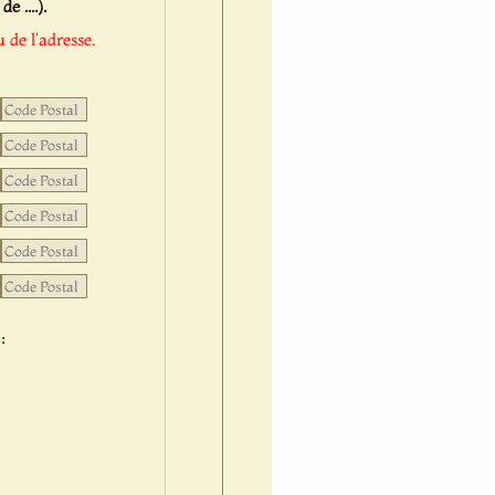
 ....).
 de l'adresse.
: