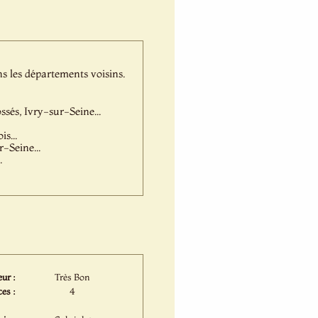
s les départements voisins.
és, Ivry-sur-Seine...
s...
-Seine...
.
ur :
Très Bon
es :
4