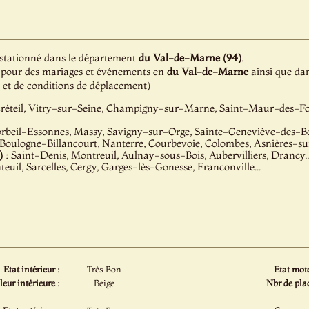
t stationné dans le département
du Val-de-Marne (94)
.
ion pour des mariages et événements en
du Val-de-Marne
ainsi que dan
é et de conditions de déplacement)
réteil, Vitry-sur-Seine, Champigny-sur-Marne, Saint-Maur-des-Foss
orbeil-Essonnes, Massy, Savigny-sur-Orge, Sainte-Geneviève-des-Boi
 Boulogne-Billancourt, Nanterre, Courbevoie, Colombes, Asnières-sur
)
: Saint-Denis, Montreuil, Aulnay-sous-Bois, Aubervilliers, Drancy..
teuil, Sarcelles, Cergy, Garges-lès-Gonesse, Franconville...
Etat intérieur :
Très Bon
Etat mote
eur intérieure :
Beige
Nbr de plac