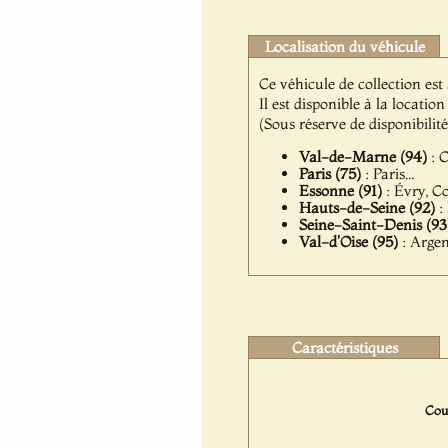
Localisation du véhicule
Ce véhicule de collection es
Il est disponible à la locat
(Sous réserve de disponibilit
Val-de-Marne (94)
: C
Paris (75)
: Paris...
Essonne (91)
: Évry, C
Hauts-de-Seine (92)
:
Seine-Saint-Denis (93
Val-d'Oise (95)
: Argen
Caractéristiques
Coul