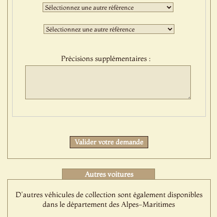
:
Deuxième
sélection
:
Troisième
sélection
:
Précisions supplémentaires :
Protect
Valider votre demande
Autres voitures
D'autres véhicules de collection sont également disponibles
dans le département des Alpes-Maritimes