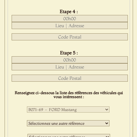
Etape 4 :
Etape 5 :
Renseignez ci-dessous la liste des références des véhicules qui
vous intéressent :
Première
sélection
:
Deuxième
sélection
:
Troisième