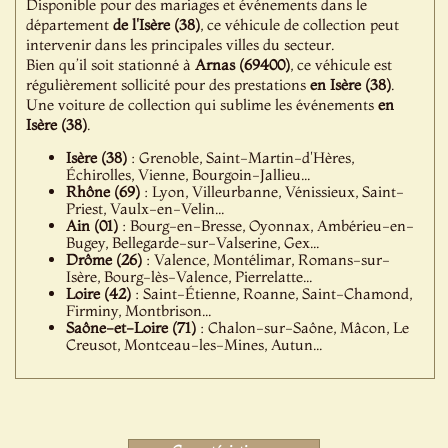
Disponible pour des mariages et événements dans le
département
de l'Isère (38)
, ce véhicule de collection peut
intervenir dans les principales villes du secteur.
Bien qu’il soit stationné à
Arnas (69400)
, ce véhicule est
régulièrement sollicité pour des prestations
en Isère (38)
.
Une voiture de collection qui sublime les événements
en
Isère (38)
.
Isère (38)
: Grenoble, Saint-Martin-d'Hères,
Échirolles, Vienne, Bourgoin-Jallieu...
Rhône (69)
: Lyon, Villeurbanne, Vénissieux, Saint-
Priest, Vaulx-en-Velin...
Ain (01)
: Bourg-en-Bresse, Oyonnax, Ambérieu-en-
Bugey, Bellegarde-sur-Valserine, Gex...
Drôme (26)
: Valence, Montélimar, Romans-sur-
Isère, Bourg-lès-Valence, Pierrelatte...
Loire (42)
: Saint-Étienne, Roanne, Saint-Chamond,
Firminy, Montbrison...
Saône-et-Loire (71)
: Chalon-sur-Saône, Mâcon, Le
Creusot, Montceau-les-Mines, Autun...