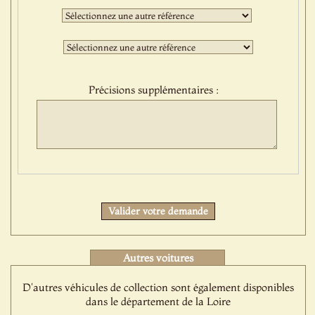
:
Deuxième
sélection
:
Troisième
sélection
:
Précisions supplémentaires :
Protect
Valider votre demande
Autres voitures
D'autres véhicules de collection sont également disponibles
dans le département de la Loire