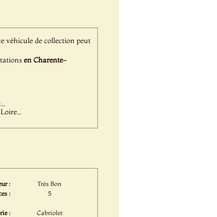
 ce véhicule de collection peut
stations
en Charente-
..
oire...
ur :
Très Bon
es :
5
ie :
Cabriolet