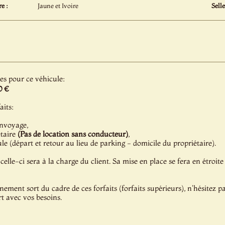
e :
Jaune et Ivoire
Selle
les pour ce véhicule:
0 €
aits:
onvoyage,
étaire
(Pas de location sans conducteur)
,
e (départ et retour au lieu de parking - domicile du propriétaire).
celle-ci sera à la charge du client. Sa mise en place se fera en étroite
énement sort du cadre de ces forfaits (forfaits supérieurs), n'hésitez 
t avec vos besoins.