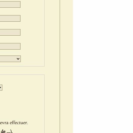
Jour
Mois
Année
evra effectuer.
 ....).