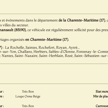
s et événements dans le département
de la Charente-Maritime (17)
,
s villes du secteur.
nansault (85190)
, ce véhicule est régulièrement sollicité pour des pre
iages organisés
en Charente-Maritime (17)
.
7)
: La Rochelle, Saintes, Rochefort, Royan, Aytré...
-sur-Yon, Challans, Herbiers, Sables-d'Olonne, Fontenay-le-Comte.
: Nantes, Saint-Nazaire, Saint-Herblain, Rezé, Saint-Sébastien-sur-L
ur :
Très Bon
Etat mote
e :
Loupe Orme Beige
Nbr de plac
ur :
Très Bon
Carrosser