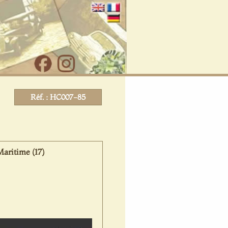
Réf. : HC007-85
aritime (17)