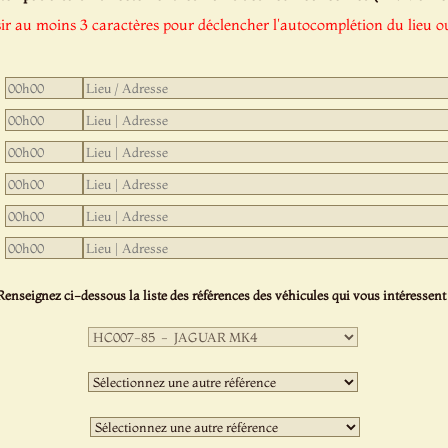
sir au moins 3 caractères pour déclencher l'autocomplétion du lieu ou
Renseignez ci-dessous la liste des références des véhicules qui vous intéressent 
Première
sélection
:
Deuxième
sélection
:
Troisième
sélection