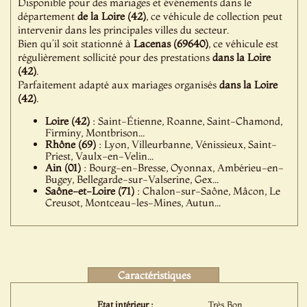
Disponible pour des mariages et événements dans le
département
de la Loire (42)
, ce véhicule de collection peut
intervenir dans les principales villes du secteur.
Bien qu’il soit stationné à
Lacenas (69640)
, ce véhicule est
régulièrement sollicité pour des prestations
dans la Loire
(42)
.
Parfaitement adapté aux mariages organisés
dans la Loire
(42)
.
Loire (42)
: Saint-Étienne, Roanne, Saint-Chamond,
Firminy, Montbrison...
Rhône (69)
: Lyon, Villeurbanne, Vénissieux, Saint-
Priest, Vaulx-en-Velin...
Ain (01)
: Bourg-en-Bresse, Oyonnax, Ambérieu-en-
Bugey, Bellegarde-sur-Valserine, Gex...
Saône-et-Loire (71)
: Chalon-sur-Saône, Mâcon, Le
Creusot, Montceau-les-Mines, Autun...
Caractéristiques
Etat intérieur :
Très Bon