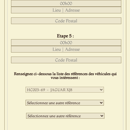
Etape 5 :
Renseignez ci-dessous la liste des références des véhicules qui
vous intéressent :
Première
sélection
:
Deuxième
sélection
:
Troisième
sélection
: