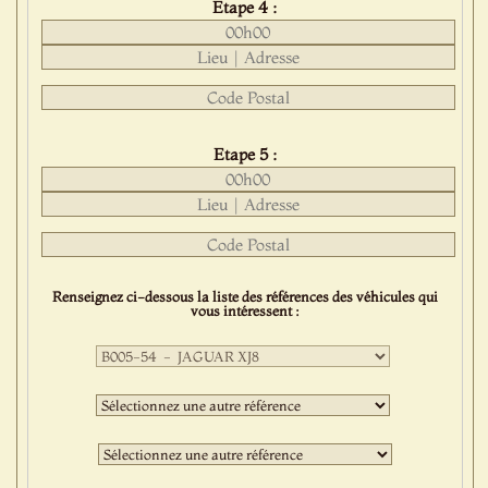
Etape 4 :
Etape 5 :
Renseignez ci-dessous la liste des références des véhicules qui
vous intéressent :
Première
sélection
:
Deuxième
sélection
:
Troisième
sélection