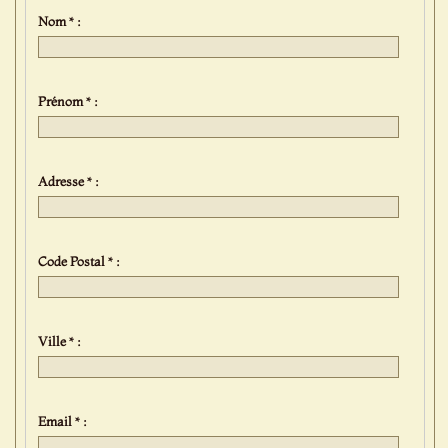
Nom * :
Prénom * :
Adresse * :
Code Postal * :
Ville * :
Email * :