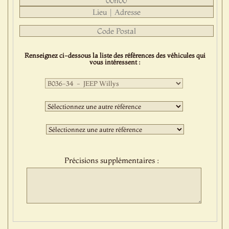
Renseignez ci-dessous la liste des références des véhicules qui
vous intéressent :
Première
sélection
:
Deuxième
sélection
:
Troisième
sélection
:
Précisions supplémentaires :
Protect