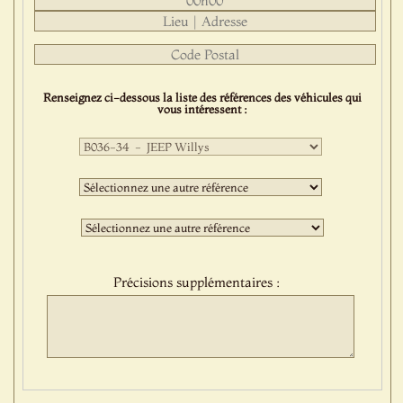
Renseignez ci-dessous la liste des références des véhicules qui
vous intéressent :
Première
sélection
:
Deuxième
sélection
:
Troisième
sélection
:
Précisions supplémentaires :
Protect