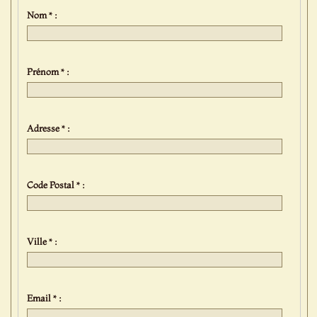
Nom * :
Prénom * :
Adresse * :
Code Postal * :
Ville * :
Email * :