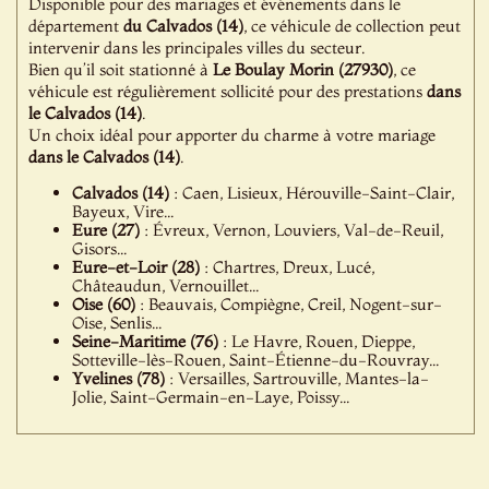
Disponible pour des mariages et événements dans le
département
du Calvados (14)
, ce véhicule de collection peut
intervenir dans les principales villes du secteur.
Bien qu’il soit stationné à
Le Boulay Morin (27930)
, ce
véhicule est régulièrement sollicité pour des prestations
dans
le Calvados (14)
.
Un choix idéal pour apporter du charme à votre mariage
dans le Calvados (14)
.
Calvados (14)
: Caen, Lisieux, Hérouville-Saint-Clair,
Bayeux, Vire...
Eure (27)
: Évreux, Vernon, Louviers, Val-de-Reuil,
Gisors...
Eure-et-Loir (28)
: Chartres, Dreux, Lucé,
Châteaudun, Vernouillet...
Oise (60)
: Beauvais, Compiègne, Creil, Nogent-sur-
Oise, Senlis...
Seine-Maritime (76)
: Le Havre, Rouen, Dieppe,
Sotteville-lès-Rouen, Saint-Étienne-du-Rouvray...
Yvelines (78)
: Versailles, Sartrouville, Mantes-la-
Jolie, Saint-Germain-en-Laye, Poissy...