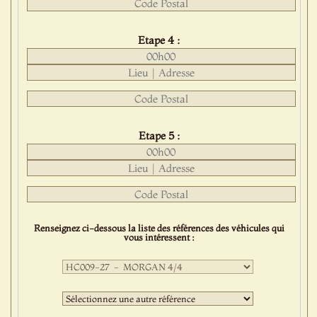
Etape 4 :
Etape 5 :
Renseignez ci-dessous la liste des références des véhicules qui
vous intéressent :
Première
sélection
:
Deuxième
sélection