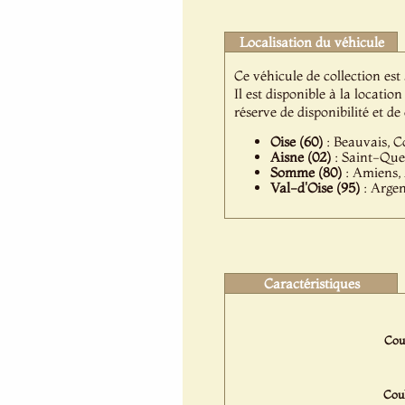
Localisation du véhicule
Ce véhicule de collection est
Il est disponible à la locat
réserve de disponibilité et d
Oise (60)
: Beauvais, Co
Aisne (02)
: Saint-Quen
Somme (80)
: Amiens, 
Val-d'Oise (95)
: Argen
Caractéristiques
Coul
Coul