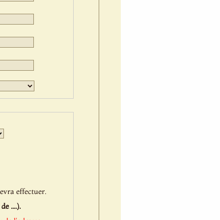
Jour
Mois
Année
evra effectuer.
 ....).