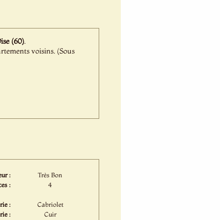
Oise (60)
.
rtements voisins. (Sous
ur :
Très Bon
es :
4
ie :
Cabriolet
rie :
Cuir