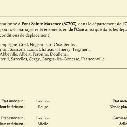
 stationné à
Pont Sainte Maxence (60700)
, dans le département
de l'
ion pour des mariages et événements en
de l'Oise
ainsi que dans les dépa
e conditions de déplacement)
mpiègne, Creil, Nogent-sur-Oise, Senlis...
tin, Soissons, Laon, Château-Thierry, Tergnier...
Abbeville, Albert, Péronne, Doullens...
teuil, Sarcelles, Cergy, Garges-lès-Gonesse, Franconville...
Etat intérieur :
Très Bon
Etat mote
eur intérieure :
Rouge
Nbr de plac
Etat extérieur :
Très Bon
Carrosser
eur extérieure :
Mielle
Selle