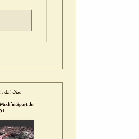
t de l'Oise
difié Sport de
54