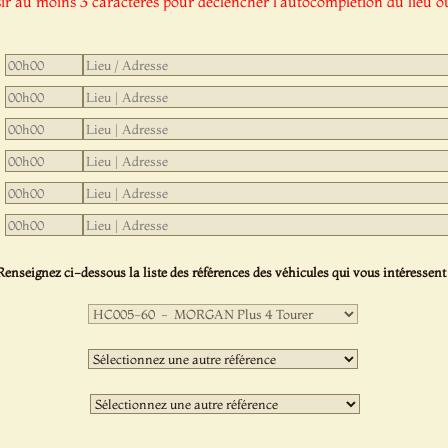
sir au moins 3 caractères pour déclencher l'autocomplétion du lieu ou
Renseignez ci-dessous la liste des références des véhicules qui vous intéressent 
Première
sélection
:
Deuxième
sélection
:
Troisième
sélection
: