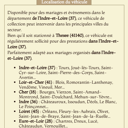
Localisation du véhicule
Disponible pour des mariages et événements dans le
département
de l'Indre-et-Loire (37)
, ce véhicule de
collection peut intervenir dans les principales villes du
secteur.
Bien qu’il soit stationné à
Thesee (41140)
, ce véhicule est
régulièrement sollicité pour des prestations
dans l'Indre-et-
Loire (37)
.
Parfaitement adapté aux mariages organisés
dans l'Indre-
et-Loire (37)
.
Indre-et-Loire (37)
: Tours, Joué-lès-Tours, Saint-
Cyr-sur-Loire, Saint-Pierre-des-Corps, Saint-
Avertin...
Loir-et-Cher (41)
: Blois, Romorantin-Lanthenay,
Vendôme, Vineuil, Mer...
Cher (18)
: Bourges, Vierzon, Saint-Amand-
Montrond, Saint-Doulchard, Mehun-sur-Yèvre...
Indre (36)
: Châteauroux, Issoudun, Déols, Le Blanc,
Le Poinçonnet...
Loiret (45)
: Orléans, Fleury-les-Aubrais, Olivet,
Saint-Jean-de-Braye, Saint-Jean-de-la-Ruelle...
Eure-et-Loir (28)
: Chartres, Dreux, Lucé,
Châteaudun, Vernouillet...