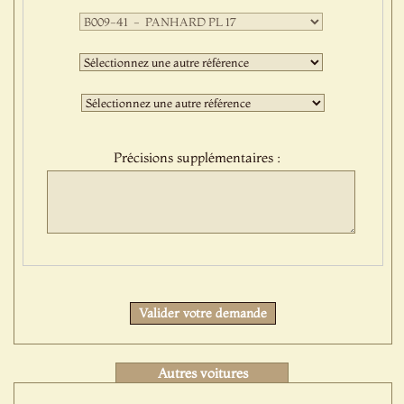
Première
sélection
:
Deuxième
sélection
:
Troisième
sélection
:
Précisions supplémentaires :
Protect
Valider votre demande
Autres voitures