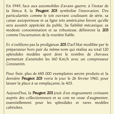
En 1949, face aux automobiles d'avant-guerre, à l'instar de
la Simca 8, la
Peugeot
203
symbolise l'innovation. Des
particularités comme le toit ouvrant coulissant de série, sa
caisse autoporteuse et sa ligne très américaine feront qu'elle
sera aussitôt appréciée du public. Sa fiabilité mécanique, sa
modeste consommation et sa robustesse, définiront la
203
comme l'incarnation de la routière fiable.
Et n'oublions pas la prodigieuse
203
Darl’Mat modifiée par le
préparateur hors pair du même nom qui réalisa au total 120
splendides modèles sport dont le nombre de chevaux
permettait d'atteindre les 160 Km/h avec un compresseur
Constantin.
Pour finir, plus de 685 000 exemplaires seront produits et la
dernière
Peugeot
203
verra le jour le 26 février 1960, pour
laisser la place à sa remplaçante, la 403.
Aujourd'hui, la
Peugeot
203
jouit d'un engouement croissant
auprès des collectionneurs et sa cote ne cesse d'augmenter,
essentiellement pour les splendides et rares modèles
cabriolets.