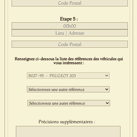
Etape 5 :
Renseignez ci-dessous la liste des références des véhicules qui
vous intéressent :
Première
sélection
:
Deuxième
sélection
:
Troisième
sélection
:
Précisions supplémentaires :