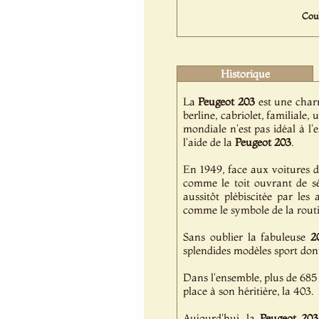
Coul
Historique
La
Peugeot
203
est une charm
berline, cabriolet, familiale
mondiale n'est pas idéal à l
l'aide de la
Peugeot
203
.
En 1949, face aux voitures d'
comme le toit ouvrant de sé
aussitôt plébiscitée par le
comme le symbole de la routiè
Sans oublier la fabuleuse
2
splendides modèles sport dont
Dans l'ensemble, plus de 685 
place à son héritière, la 403.
Aujourd'hui, la
Peugeot
203