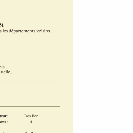
8)
.
 les départements voisins.
s...
elle...
eur :
Très Bon
ces :
4