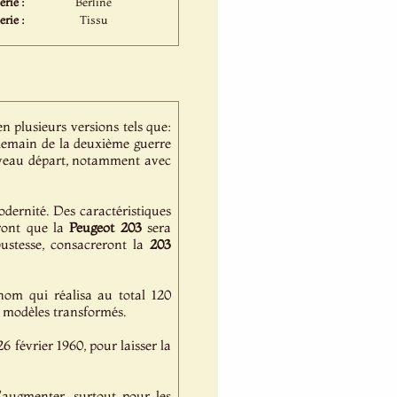
rie :
Berline
erie :
Tissu
n plusieurs versions tels que:
endemain de la deuxième guerre
ouveau départ, notamment avec
dernité. Des caractéristiques
eront que la
Peugeot
203
sera
bustesse, consacreront la
203
om qui réalisa au total 120
s modèles transformés.
26 février 1960, pour laisser la
'augmenter, surtout pour les