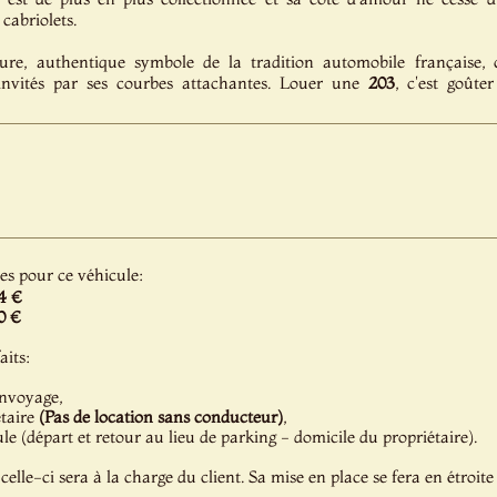
cabriolets.
ture, authentique symbole de la tradition automobile française, 
invités par ses courbes attachantes. Louer une
203
, c'est goûte
les pour ce véhicule:
4 €
0 €
aits:
onvoyage,
étaire
(Pas de location sans conducteur)
,
e (départ et retour au lieu de parking - domicile du propriétaire).
celle-ci sera à la charge du client. Sa mise en place se fera en étroite