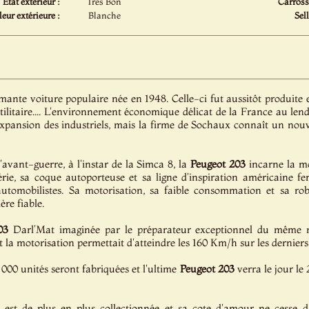
Etat extérieur :
Très Bon
Carrosse
eur extérieure :
Blanche
Sell
ante voiture populaire née en 1948. Celle-ci fut aussitôt produite e
, utilitaire.... L'environnement économique délicat de la France au l
'expansion des industriels, mais la firme de Sochaux connaît un n
avant-guerre, à l'instar de la Simca 8, la
Peugeot
203
incarne la mo
rie, sa coque autoporteuse et sa ligne d'inspiration américaine f
s automobilistes. Sa motorisation, sa faible consommation et sa ro
re fiable.
03
Darl’Mat imaginée par le préparateur exceptionnel du même n
 la motorisation permettait d'atteindre les 160 Km/h sur les dernier
000 unités seront fabriquées et l'ultime
Peugeot
203
verra le jour le 
est de plus en plus collectionnée et sa cote d'amour ne cesse d