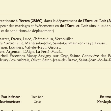
 stationné à
Yevres (28160)
, dans le département
de l'Eure-et-Loir (2
ion pour des mariages et événements en
de l'Eure-et-Loir
ainsi que dans
é et de conditions de déplacement)
artres, Dreux, Lucé, Châteaudun, Vernouillet...
les, Sartrouville, Mantes-la-Jolie, Saint-Germain-en-Laye, Poissy...
non, Louviers, Val-de-Reuil, Gisors...
ers, Argentan, L'Aigle, La Ferté-Macé...
orbeil-Essonnes, Massy, Savigny-sur-Orge, Sainte-Geneviève-des-Boi
Fleury-les-Aubrais, Olivet, Saint-Jean-de-Braye, Saint-Jean-de-la-Ru
Etat intérieur :
Très Bon
Etat mot
eur intérieure :
Grise
Nbr de pla