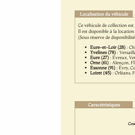
Localisation du véhicule
Ce véhicule de collection est
Il est disponible à la locat
(Sous réserve de disponibilit
Eure-et-Loir (28)
: Ch
Yvelines (78)
: Versail
Eure (27)
: Évreux, Ver
Orne (61)
: Alençon, Fl
Essonne (91)
: Évry, C
Loiret (45)
: Orléans, 
Caractéristiques
Coul