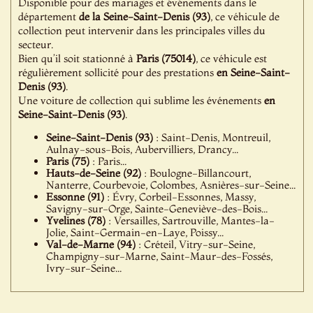
Disponible pour des mariages et événements dans le
département
de la Seine-Saint-Denis (93)
, ce véhicule de
collection peut intervenir dans les principales villes du
secteur.
Bien qu’il soit stationné à
Paris (75014)
, ce véhicule est
régulièrement sollicité pour des prestations
en Seine-Saint-
Denis (93)
.
Une voiture de collection qui sublime les événements
en
Seine-Saint-Denis (93)
.
Seine-Saint-Denis (93)
: Saint-Denis, Montreuil,
Aulnay-sous-Bois, Aubervilliers, Drancy...
Paris (75)
: Paris...
Hauts-de-Seine (92)
: Boulogne-Billancourt,
Nanterre, Courbevoie, Colombes, Asnières-sur-Seine...
Essonne (91)
: Évry, Corbeil-Essonnes, Massy,
Savigny-sur-Orge, Sainte-Geneviève-des-Bois...
Yvelines (78)
: Versailles, Sartrouville, Mantes-la-
Jolie, Saint-Germain-en-Laye, Poissy...
Val-de-Marne (94)
: Créteil, Vitry-sur-Seine,
Champigny-sur-Marne, Saint-Maur-des-Fossés,
Ivry-sur-Seine...