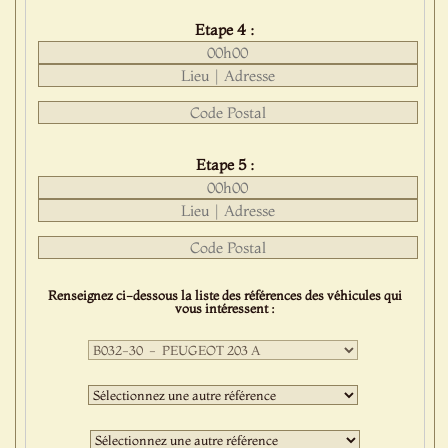
Etape 4 :
Etape 5 :
Renseignez ci-dessous la liste des références des véhicules qui
vous intéressent :
Première
sélection
:
Deuxième
sélection
:
Troisième