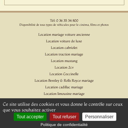
Tél: 0 36 35 34 800
Disponibilité de tous types de véhicules pour le cinéma, films et photos
Location mariage voiture ancienne
Location voiture de luxe
Location cabriolet
Location traction mariage
Location mustang
Location 2cv
Location Coccinelle
Location Bentley & Rolls Royce mariage
Location cadillac mariage
Location limousine mariage
Location voiture pour cinéma et l'événementiel
Ce site utilise des cookies et vous donne le contrôle sur ceux
Location Citroen DS
que vous souhaitez activer
Location Jaguar & Daimler
Tout accepter
Tout refuser
Personnaliser
Politique de confidentialité
© 2026 - Location Rétro Mariage - Tous droits réservés