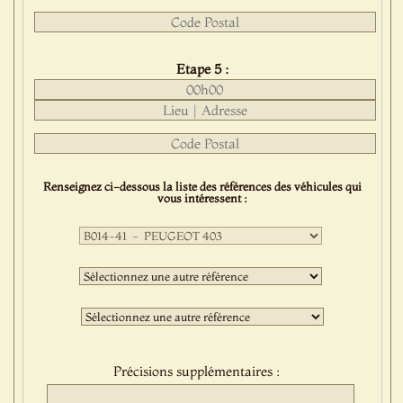
Etape 5 :
Renseignez ci-dessous la liste des références des véhicules qui
vous intéressent :
Première
sélection
:
Deuxième
sélection
:
Troisième
sélection
:
Précisions supplémentaires :