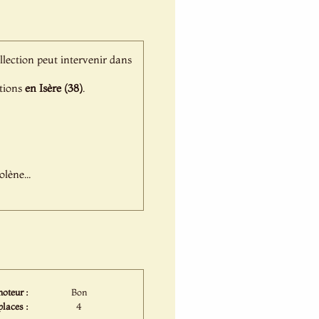
ollection peut intervenir dans
ations
en Isère (38)
.
lène...
moteur :
Bon
places :
4