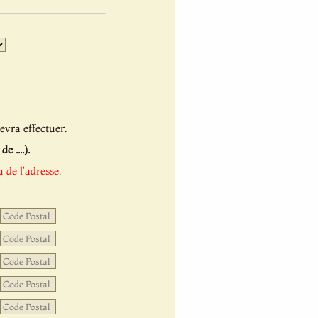
Jour
Mois
Année
evra effectuer.
 ....).
 de l'adresse.