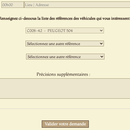
Renseignez ci-dessous la liste des références des véhicules qui vous intéressent 
Première
sélection
:
Deuxième
sélection
:
Troisième
sélection
:
Précisions supplémentaires :
Protect
Valider votre demande