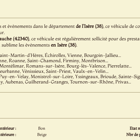
s et événements dans le département
de l'Isère (38)
, ce véhicule de c
ur.
auche (42340)
, ce véhicule est régulièrement sollicité pour des prest
ui sublime les événements
en Isère (38)
.
aint-Martin-d'Hères, Échirolles, Vienne, Bourgoin-Jallieu...
nne, Roanne, Saint-Chamond, Firminy, Montbrison...
 Montélimar, Romans-sur-Isère, Bourg-lès-Valence, Pierrelatte...
leurbanne, Vénissieux, Saint-Priest, Vaulx-en-Velin...
Puy-en-Velay, Monistrol-sur-Loire, Yssingeaux, Brioude, Sainte-Sigo
, Aubenas, Guilherand-Granges, Tournon-sur-Rhône, Privas...
intérieur :
Bon
Etat 
térieure :
Beige
Nbr de 