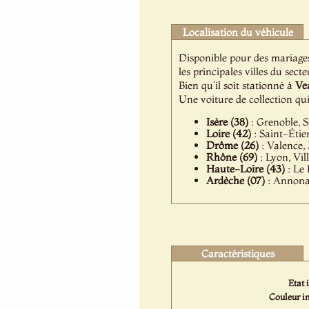
Localisation du véhicule
Disponible pour des mariage
les principales villes du secte
Bien qu’il soit stationné à
Ve
Une voiture de collection q
Isère (38)
: Grenoble, S
Loire (42)
: Saint-Étie
Drôme (26)
: Valence,
Rhône (69)
: Lyon, Vil
Haute-Loire (43)
: Le 
Ardèche (07)
: Annonay
Caractéristiques
Etat 
Couleur in