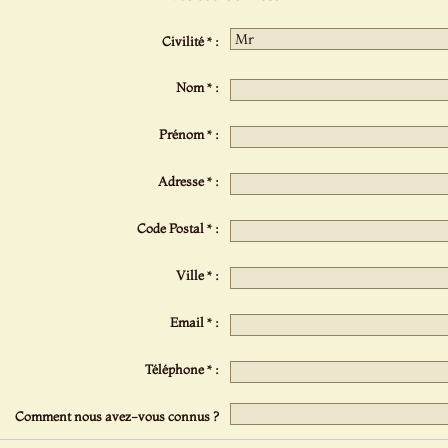
Civilité * :
Nom * :
Prénom * :
Adresse * :
Code Postal * :
Ville * :
Email * :
Téléphone * :
Comment nous avez-vous connus ?