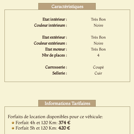
Caractéristiques
Etat intérieur :
Très Bon
Couleur intérieure :
Noire
Etat extérieur :
Très Bon
Couleur extérieure :
Noire
Etat moteur :
Très Bon
Nbr de places :
4
Carrosserie :
Coupé
Sellerie :
Cuir
Informations Tarifaires
Forfaits de location disponibles pour ce véhicule:
Forfait 4h et 120 Km:
374 €
Forfait 5h et 120 Km:
420 €