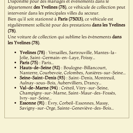
Disponible pour des mariages et événements dans le
département
des Yvelines (78)
, ce véhicule de collection peut
intervenir dans les principales villes du secteur.
Bien qu’il soit stationné à
Paris (75013)
, ce véhicule est
régulièrement sollicité pour des prestations
dans les Yvelines
(78)
.
Une voiture de collection qui sublime les événements
dans
les Yvelines (78)
.
Yvelines (78)
: Versailles, Sartrouville, Mantes-la-
Jolie, Saint-Germain-en-Laye, Poissy...
Paris (75)
: Paris...
Hauts-de-Seine (92)
: Boulogne-Billancourt,
Nanterre, Courbevoie, Colombes, Asnières-sur-Seine...
Seine-Saint-Denis (93)
: Saint-Denis, Montreuil,
Aulnay-sous-Bois, Aubervilliers, Drancy...
Val-de-Marne (94)
: Créteil, Vitry-sur-Seine,
Champigny-sur-Marne, Saint-Maur-des-Fossés,
Ivry-sur-Seine...
Essonne (91)
: Évry, Corbeil-Essonnes, Massy,
Savigny-sur-Orge, Sainte-Geneviève-des-Bois...