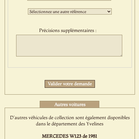
sélection
:
Troisième
sélection
:
Précisions supplémentaires :
Protect
Valider votre demande
Autres voitures
D'autres véhicules de collection sont également disponibles
dans le département des Yvelines
MERCEDES W123 de 1981