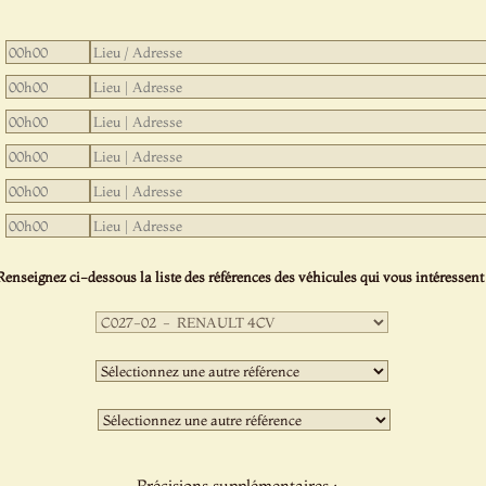
Renseignez ci-dessous la liste des références des véhicules qui vous intéressent 
Première
sélection
:
Deuxième
sélection
:
Troisième
sélection
:
Précisions supplémentaires :