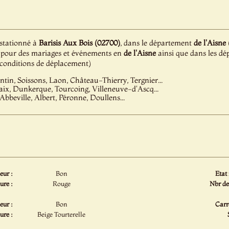
 stationné à
Barisis Aux Bois (02700)
, dans le département
de l'Aisne 
ion pour des mariages et événements en
de l'Aisne
ainsi que dans les dé
e conditions de déplacement)
tin, Soissons, Laon, Château-Thierry, Tergnier...
baix, Dunkerque, Tourcoing, Villeneuve-d'Ascq...
Abbeville, Albert, Péronne, Doullens...
eur :
Bon
Etat
ure :
Rouge
Nbr de
eur :
Bon
Carr
ure :
Beige Tourterelle