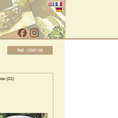
Réf. : C027-02
ne (02)