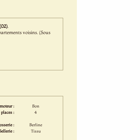
(02)
.
partements voisins. (Sous
 moteur :
Bon
 places :
4
osserie :
Berline
Sellerie :
Tissu