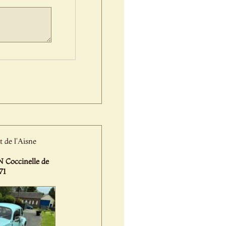
 de l'Aisne
occinelle de
71