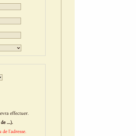
Jour
Mois
Année
evra effectuer.
 ....).
 de l'adresse.