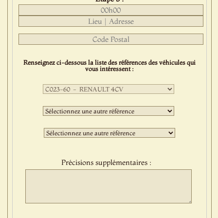
Renseignez ci-dessous la liste des références des véhicules qui
vous intéressent :
Première
sélection
:
Deuxième
sélection
:
Troisième
sélection
:
Précisions supplémentaires :
Protect