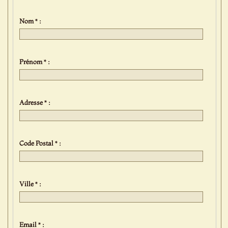
Nom * :
Prénom * :
Adresse * :
Code Postal * :
Ville * :
Email * :