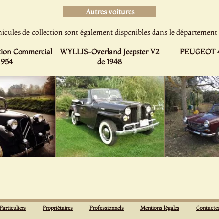
Autres voitures
hicules de collection sont également disponibles dans le départemen
ion Commercial
WYLLIS-Overland Jeepster V2
PEUGEOT 4
1954
de 1948
Particuliers
Propriétaires
Professionnels
Mentions légales
Contacte