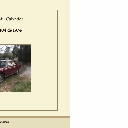
t du Calvados
04 de 1974
z-nous