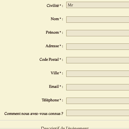
Civilité * :
Nom * :
Prénom * :
Adresse * :
Code Postal * :
Ville * :
Email * :
Téléphone * :
Comment nous avez-vous connus ?
Descriptif de l'événement