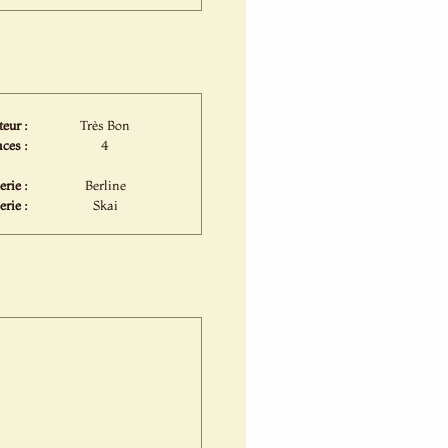
eur :
Très Bon
ces :
4
rie :
Berline
erie :
Skai