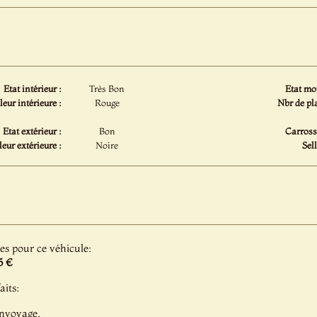
Etat intérieur :
Très Bon
Etat mot
eur intérieure :
Rouge
Nbr de pla
Etat extérieur :
Bon
Carrosse
eur extérieure :
Noire
Sell
les pour ce véhicule:
5 €
aits:
onvoyage,