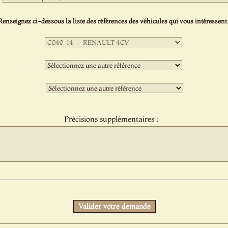
Renseignez ci-dessous la liste des références des véhicules qui vous intéressent 
Première
sélection
:
Deuxième
sélection
:
Troisième
sélection
:
Précisions supplémentaires :
Protect
Valider votre demande