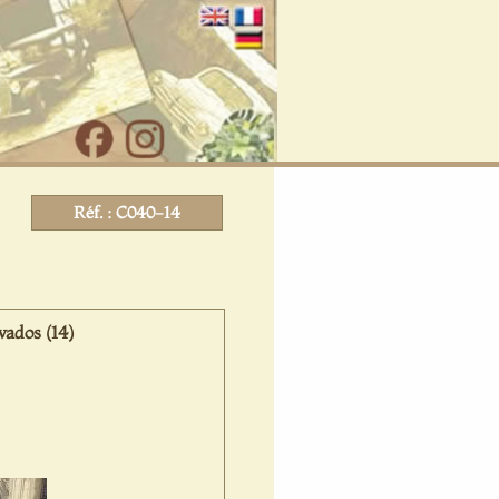
Réf. : C040-14
ados (14)