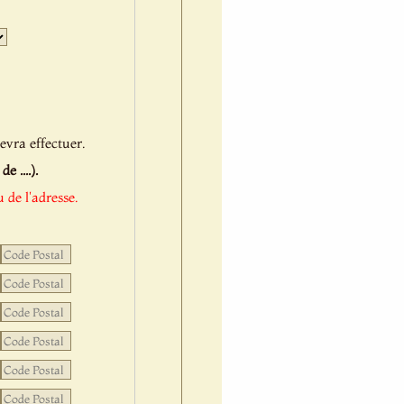
Jour
Mois
Année
evra effectuer.
 ....).
 de l'adresse.