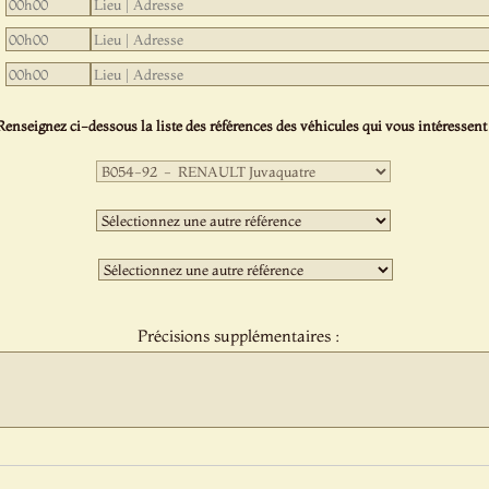
Renseignez ci-dessous la liste des références des véhicules qui vous intéressent 
Première
sélection
:
Deuxième
sélection
:
Troisième
sélection
:
Précisions supplémentaires :
Protect