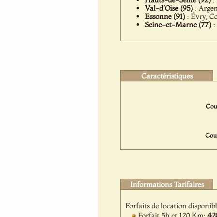
Val-d'Oise (95)
: Argen
Essonne (91)
: Évry, C
Seine-et-Marne (77)
:
Caractéristiques
Coul
Coul
Informations Tarifaires
Forfaits de location disponib
Forfait 5h et 120 Km:
42