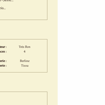
s...
eur :
Très Bon
ces :
4
rie :
Berline
erie :
Tissu