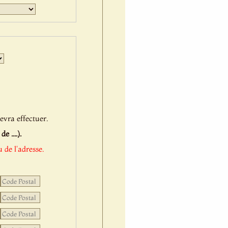
Jour
Mois
Année
evra effectuer.
 ....).
 de l'adresse.