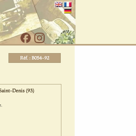
Réf. : B054-92
aint-Denis (93)
e.