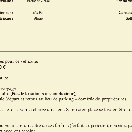
rieure :
Bleue et Grise
Nbr de pla
térieur :
Très Bon
Carrosse
rieure :
Bleue
Sell
les pour ce véhicule:
0 €
aits:
onvoyage,
étaire
(Pas de location sans conducteur)
,
e (départ et retour au lieu de parking - domicile du propriétaire).
celle-ci sera à la charge du client. Sa mise en place se fera en étroite
énement sort du cadre de ces forfaits (forfaits supérieurs), n'hésitez 
t avec vos besoins.