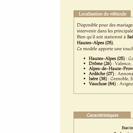
Localisation du véhicule
Disponible pour des mariage
intervenir dans les principale
Bien qu’il soit stationné à
Sa
Hautes-Alpes (05)
.
Ce modèle apporte une touch
Hautes-Alpes (05)
: Ga
Drôme (26)
: Valence,
Alpes-de-Haute-Prove
Ardèche (07)
: Annonay
Isère (38)
: Grenoble, S
Vaucluse (84)
: Avigno
Caractéristiques
Etat in