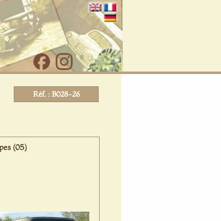
Réf. : B028-26
es (05)