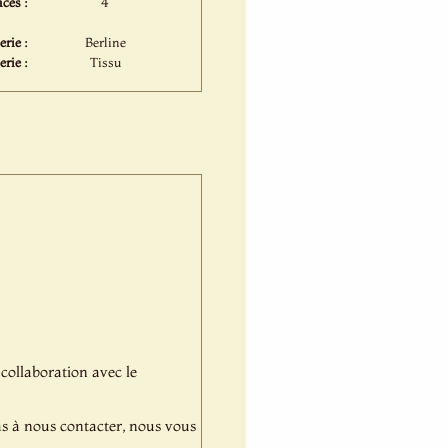
ces :
4
rie :
Berline
erie :
Tissu
 collaboration avec le
pas à nous contacter, nous vous