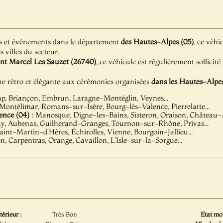
s et événements dans le département
des Hautes-Alpes (05)
, ce véhi
s villes du secteur.
int Marcel Les Sauzet (26740)
, ce véhicule est régulièrement sollicit
e rétro et élégante aux cérémonies organisées
dans les Hautes-Alpes
p, Briançon, Embrun, Laragne-Montéglin, Veynes...
 Montélimar, Romans-sur-Isère, Bourg-lès-Valence, Pierrelatte...
nce (04)
: Manosque, Digne-les-Bains, Sisteron, Oraison, Château
, Aubenas, Guilherand-Granges, Tournon-sur-Rhône, Privas...
aint-Martin-d'Hères, Échirolles, Vienne, Bourgoin-Jallieu...
n, Carpentras, Orange, Cavaillon, L'Isle-sur-la-Sorgue...
térieur :
Très Bon
Etat mot