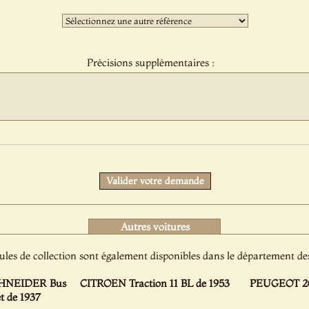
:
Troisième
sélection
:
Précisions supplémentaires :
Protect
Valider votre demande
Autres voitures
ules de collection sont également disponibles dans le département d
HNEIDER Bus
CITROEN Traction 11 BL de 1953
PEUGEOT 20
t de 1937