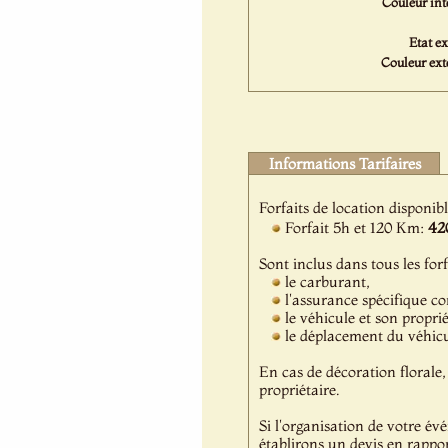
Couleur inté
Etat ex
Couleur exté
Informations Tarifaires
Forfaits de location disponib
Forfait 5h et 120 Km:
42
Sont inclus dans tous les forf
le carburant,
l'assurance spécifique c
le véhicule et son propri
le déplacement du véhicul
En cas de décoration florale, 
propriétaire.
Si l'organisation de votre év
établirons un devis en rappor