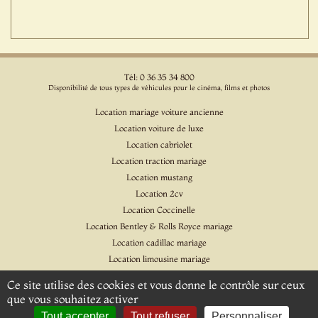
Tél: 0 36 35 34 800
Disponibilité de tous types de véhicules pour le cinéma, films et photos
Location mariage voiture ancienne
Location voiture de luxe
Location cabriolet
Location traction mariage
Location mustang
Location 2cv
Location Coccinelle
Location Bentley & Rolls Royce mariage
Location cadillac mariage
Location limousine mariage
Location voiture pour cinéma et l'événementiel
Ce site utilise des cookies et vous donne le contrôle sur ceux
Location Citroen DS
que vous souhaitez activer
Location Jaguar & Daimler
Tout accepter
Tout refuser
Personnaliser