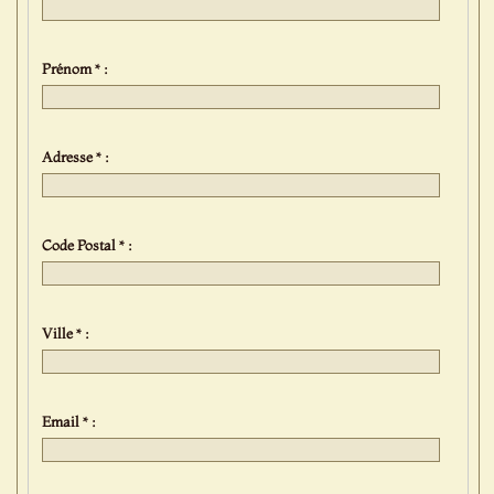
Prénom * :
Adresse * :
Code Postal * :
Ville * :
Email * :