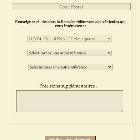
Renseignez ci-dessous la liste des références des véhicules qui
vous intéressent :
Première
sélection
:
Deuxième
sélection
:
Troisième
sélection
:
Précisions supplémentaires :
Protect
Valider votre demande