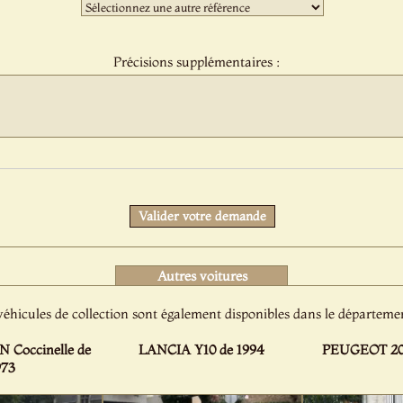
Troisième
sélection
:
Précisions supplémentaires :
Protect
Valider votre demande
Autres voitures
véhicules de collection sont également disponibles dans le départeme
Coccinelle de
LANCIA Y10 de 1994
PEUGEOT 205
973