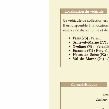
Localisation du véhicule
Ce véhicule de collection est
Il est disponible à la locat
réserve de disponibilité et d
Paris (75)
: Paris...
Seine-et-Marne (77)
:
Yvelines (78)
: Versail
Essonne (91)
: Évry, C
Hauts-de-Seine (92)
:
Val-de-Marne (94)
: C
Caractéristiques
Etat 
Couleur i