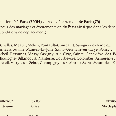
 stationné à
Paris (75014)
, dans le département
de Paris (75)
.
ion pour des mariages et événements en
de Paris
ainsi que dans les dépa
e conditions de déplacement)
 Chelles, Meaux, Melun, Pontault-Combault, Savigny-le-Temple...
les, Sartrouville, Mantes-la-Jolie, Saint-Germain-en-Laye, Poissy...
orbeil-Essonnes, Massy, Savigny-sur-Orge, Sainte-Geneviève-des-Boi
 Boulogne-Billancourt, Nanterre, Courbevoie, Colombes, Asnières-sur
réteil, Vitry-sur-Seine, Champigny-sur-Marne, Saint-Maur-des-Foss
intérieur :
Très Bon
Etat mot
ntérieure :
Grise
Nbr de pla