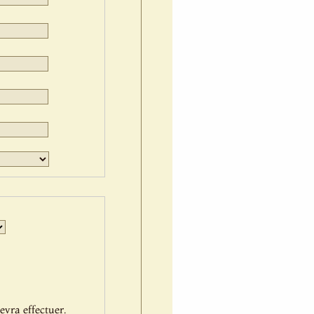
Jour
Mois
Année
evra effectuer.