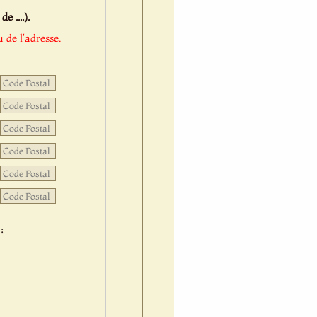
 ....).
 de l'adresse.
: