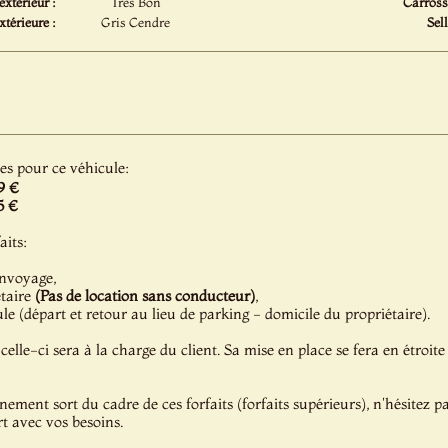
extérieur :
Très Bon
Carrosse
xtérieure :
Gris Cendre
Sell
les pour ce véhicule:
9 €
5 €
aits:
onvoyage,
étaire
(Pas de location sans conducteur)
,
e (départ et retour au lieu de parking - domicile du propriétaire).
celle-ci sera à la charge du client. Sa mise en place se fera en étroite
énement sort du cadre de ces forfaits (forfaits supérieurs), n'hésitez 
t avec vos besoins.