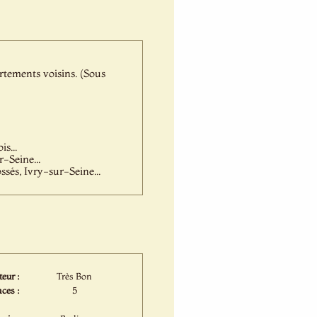
rtements voisins. (Sous
s...
-Seine...
és, Ivry-sur-Seine...
eur :
Très Bon
ces :
5