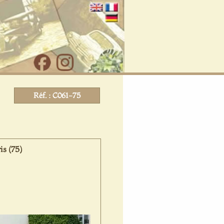
Réf. : C061-75
is (75)