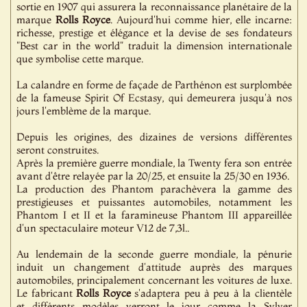
sortie en 1907 qui assurera la reconnaissance planétaire de la
marque
Rolls Royce
. Aujourd'hui comme hier, elle incarne:
richesse, prestige et élégance et la devise de ses fondateurs
"Best car in the world" traduit la dimension internationale
que symbolise cette marque.
La calandre en forme de façade de Parthénon est surplombée
de la fameuse Spirit Of Ecstasy, qui demeurera jusqu'à nos
jours l'emblème de la marque.
Depuis les origines, des dizaines de versions différentes
seront construites.
Après la première guerre mondiale, la Twenty fera son entrée
avant d'être relayée par la 20/25, et ensuite la 25/30 en 1936.
La production des Phantom parachèvera la gamme des
prestigieuses et puissantes automobiles, notamment les
Phantom I et II et la faramineuse Phantom III appareillée
d'un spectaculaire moteur V12 de 7,3l..
Au lendemain de la seconde guerre mondiale, la pénurie
induit un changement d'attitude auprès des marques
automobiles, principalement concernant les voitures de luxe.
Le fabricant
Rolls Royce
s'adaptera peu à peu à la clientèle
et différents modèles verront le jour comme la Sylver