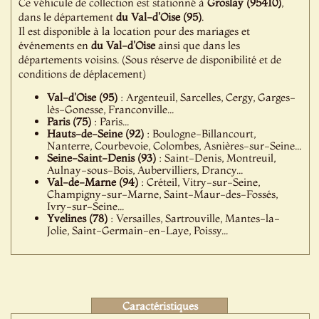
Ce véhicule de collection est stationné à
Groslay (95410)
,
dans le département
du Val-d'Oise (95)
.
Il est disponible à la location pour des mariages et
événements en
du Val-d'Oise
ainsi que dans les
départements voisins. (Sous réserve de disponibilité et de
conditions de déplacement)
Val-d'Oise (95)
: Argenteuil, Sarcelles, Cergy, Garges-
lès-Gonesse, Franconville...
Paris (75)
: Paris...
Hauts-de-Seine (92)
: Boulogne-Billancourt,
Nanterre, Courbevoie, Colombes, Asnières-sur-Seine...
Seine-Saint-Denis (93)
: Saint-Denis, Montreuil,
Aulnay-sous-Bois, Aubervilliers, Drancy...
Val-de-Marne (94)
: Créteil, Vitry-sur-Seine,
Champigny-sur-Marne, Saint-Maur-des-Fossés,
Ivry-sur-Seine...
Yvelines (78)
: Versailles, Sartrouville, Mantes-la-
Jolie, Saint-Germain-en-Laye, Poissy...
Caractéristiques