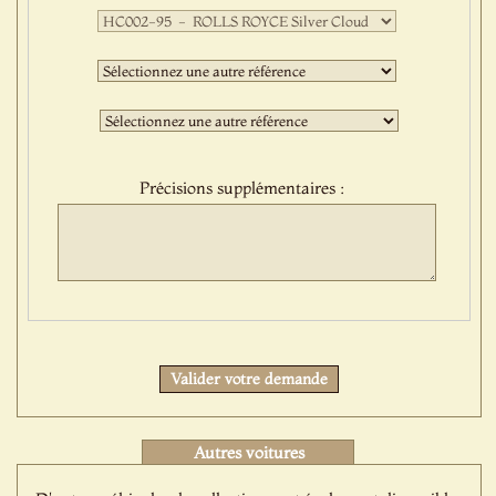
Première
sélection
:
Deuxième
sélection
:
Troisième
sélection
:
Précisions supplémentaires :
Protect
Valider votre demande
Autres voitures