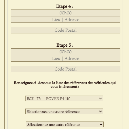
Etape 4 :
Etape 5 :
Renseignez ci-dessous la liste des références des véhicules qui
vous intéressent :
Première
sélection
:
Deuxième
sélection
:
Troisième
sélection