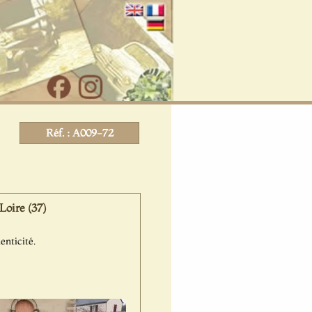
Réf. : A009-72
oire (37)
enticité.