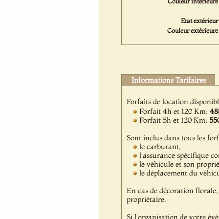
Couleur intérieure 
Etat extérieur 
Couleur extérieure 
Informations Tarifaires
Forfaits de location disponib
Forfait 4h et 120 Km:
48
Forfait 5h et 120 Km:
55
Sont inclus dans tous les forf
le carburant,
l'assurance spécifique c
le véhicule et son propri
le déplacement du véhicul
En cas de décoration florale, 
propriétaire.
Si l'organisation de votre év