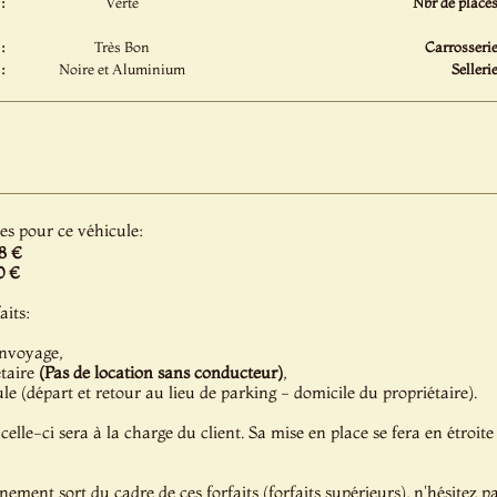
:
Verte
Nbr de places
:
Très Bon
Carrosserie
:
Noire et Aluminium
Sellerie
les pour ce véhicule:
8 €
0 €
aits:
onvoyage,
étaire
(Pas de location sans conducteur)
,
e (départ et retour au lieu de parking - domicile du propriétaire).
celle-ci sera à la charge du client. Sa mise en place se fera en étroite
énement sort du cadre de ces forfaits (forfaits supérieurs), n'hésitez 