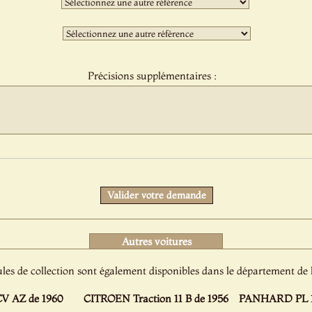
sélection
:
Troisième
sélection
:
Précisions supplémentaires :
Protect
Valider votre demande
Autres voitures
les de collection sont également disponibles dans le département de 
V AZ de 1960
CITROEN Traction 11 B de 1956
PANHARD PL 17