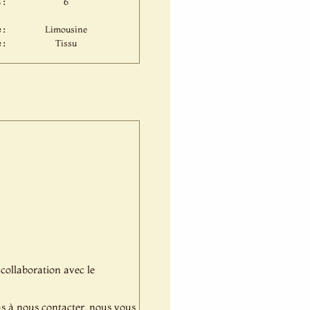
 :
6
 :
Limousine
 :
Tissu
 collaboration avec le
pas à nous contacter, nous vous