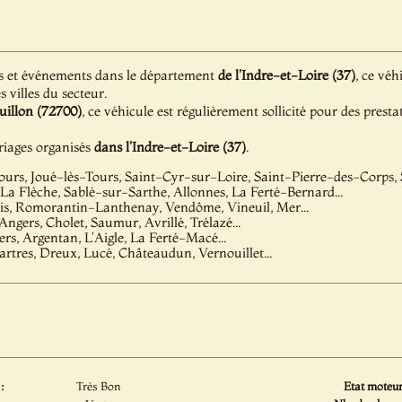
s et événements dans le département
de l'Indre-et-Loire (37)
, ce véh
s villes du secteur.
uillon (72700)
, ce véhicule est régulièrement sollicité pour des prest
iages organisés
dans l'Indre-et-Loire (37)
.
ours, Joué-lès-Tours, Saint-Cyr-sur-Loire, Saint-Pierre-des-Corps, S
La Flèche, Sablé-sur-Sarthe, Allonnes, La Ferté-Bernard...
ois, Romorantin-Lanthenay, Vendôme, Vineuil, Mer...
Angers, Cholet, Saumur, Avrillé, Trélazé...
ers, Argentan, L'Aigle, La Ferté-Macé...
artres, Dreux, Lucé, Châteaudun, Vernouillet...
:
Très Bon
Etat moteur