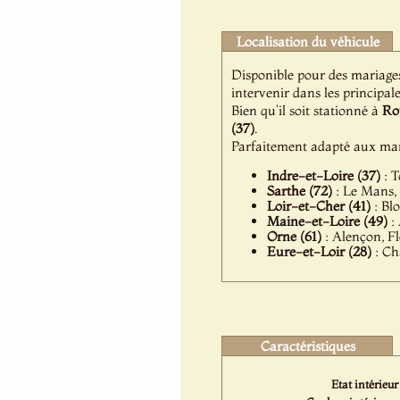
Localisation du véhicule
Disponible pour des mariage
intervenir dans les principale
Bien qu’il soit stationné à
Ro
(37)
.
Parfaitement adapté aux mar
Indre-et-Loire (37)
: T
Sarthe (72)
: Le Mans, 
Loir-et-Cher (41)
: Bl
Maine-et-Loire (49)
: 
Orne (61)
: Alençon, Fl
Eure-et-Loir (28)
: Ch
Caractéristiques
Etat intérieur 