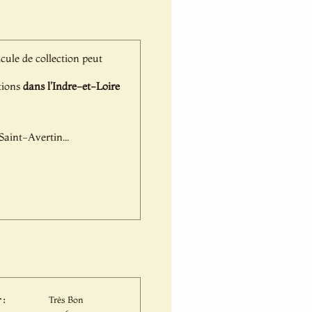
icule de collection peut
ations
dans l'Indre-et-Loire
aint-Avertin...
 :
Très Bon