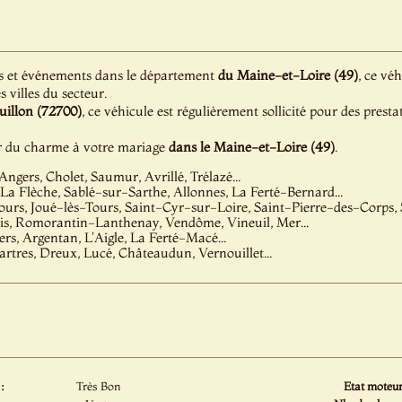
s et événements dans le département
du Maine-et-Loire (49)
, ce vé
s villes du secteur.
uillon (72700)
, ce véhicule est régulièrement sollicité pour des prest
r du charme à votre mariage
dans le Maine-et-Loire (49)
.
Angers, Cholet, Saumur, Avrillé, Trélazé...
La Flèche, Sablé-sur-Sarthe, Allonnes, La Ferté-Bernard...
ours, Joué-lès-Tours, Saint-Cyr-sur-Loire, Saint-Pierre-des-Corps, S
ois, Romorantin-Lanthenay, Vendôme, Vineuil, Mer...
ers, Argentan, L'Aigle, La Ferté-Macé...
artres, Dreux, Lucé, Châteaudun, Vernouillet...
:
Très Bon
Etat moteur