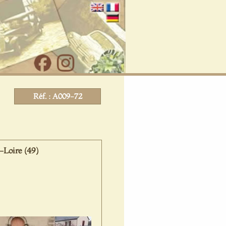
Réf. : A009-72
Loire (49)