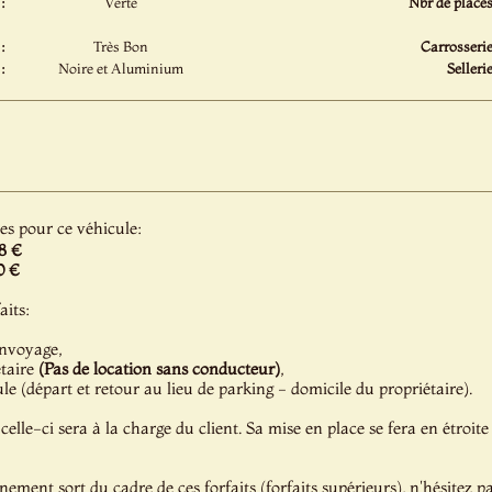
:
Verte
Nbr de places
:
Très Bon
Carrosserie
:
Noire et Aluminium
Sellerie
les pour ce véhicule:
8 €
0 €
aits:
onvoyage,
étaire
(Pas de location sans conducteur)
,
e (départ et retour au lieu de parking - domicile du propriétaire).
celle-ci sera à la charge du client. Sa mise en place se fera en étroite
énement sort du cadre de ces forfaits (forfaits supérieurs), n'hésitez 