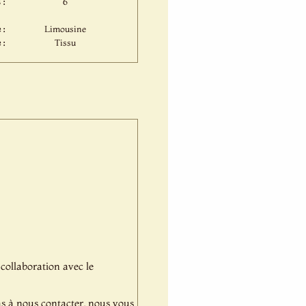
 :
6
 :
Limousine
 :
Tissu
 collaboration avec le
pas à nous contacter, nous vous