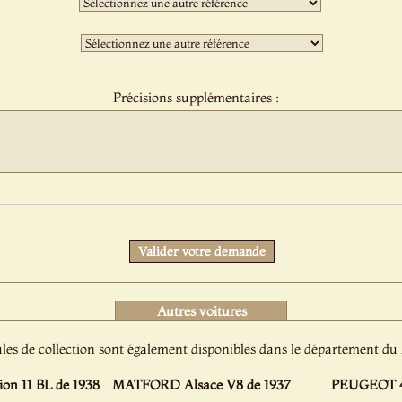
sélection
:
Troisième
sélection
:
Précisions supplémentaires :
Protect
Valider votre demande
Autres voitures
les de collection sont également disponibles dans le département d
on 11 BL de 1938
MATFORD Alsace V8 de 1937
PEUGEOT 4