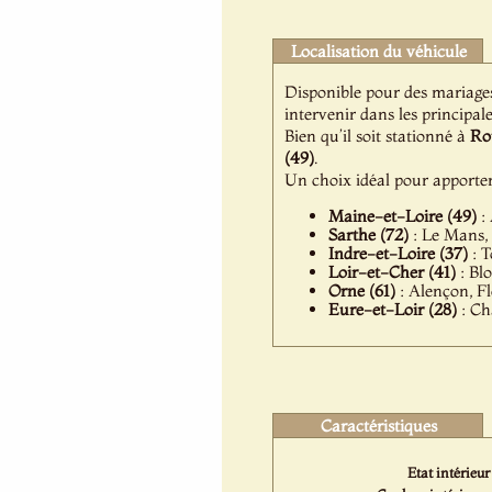
Localisation du véhicule
Disponible pour des mariage
intervenir dans les principale
Bien qu’il soit stationné à
Ro
(49)
.
Un choix idéal pour apporte
Maine-et-Loire (49)
: 
Sarthe (72)
: Le Mans, 
Indre-et-Loire (37)
: T
Loir-et-Cher (41)
: Bl
Orne (61)
: Alençon, Fl
Eure-et-Loir (28)
: Ch
Caractéristiques
Etat intérieur 