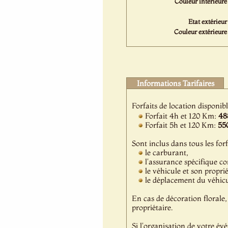
Couleur intérieure 
Etat extérieur 
Couleur extérieure 
Informations Tarifaires
Forfaits de location disponib
Forfait 4h et 120 Km:
48
Forfait 5h et 120 Km:
55
Sont inclus dans tous les forf
le carburant,
l'assurance spécifique c
le véhicule et son propri
le déplacement du véhicul
En cas de décoration florale, 
propriétaire.
Si l'organisation de votre év