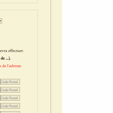
Jour
Mois
Année
evra effectuer.
 ....).
 de l'adresse.