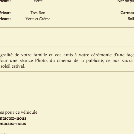
ieure :
Verte
Nbr de pla
érieur :
Très Bon
Carrosse
ieure :
Verte et Crème
Sell
gralité de votre famille et vos amis à votre cérémonie d'une faço
Pour une séance Photo, du cinéma de la publicité, ce bus saura 
oleil estival.
les pour ce véhicule:
ntactez-nous
ntactez-nous