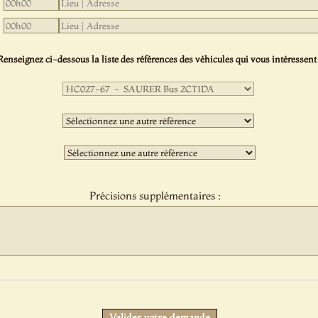
Renseignez ci-dessous la liste des références des véhicules qui vous intéressent 
Première
sélection
:
Deuxième
sélection
:
Troisième
sélection
:
Précisions supplémentaires :
Protect
Valider votre demande