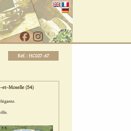
Réf. : HC027-67
-et-Moselle (54)
élégante.
lle.