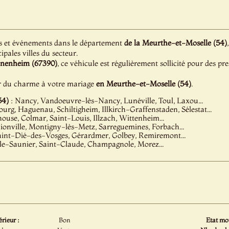
s et événements dans le département
de la Meurthe-et-Moselle (54)
ipales villes du secteur.
nenheim (67390)
, ce véhicule est régulièrement sollicité pour des pr
r du charme à votre mariage
en Meurthe-et-Moselle (54)
.
54)
: Nancy, Vandoeuvre-lès-Nancy, Lunéville, Toul, Laxou...
ourg, Haguenau, Schiltigheim, Illkirch-Graffenstaden, Sélestat...
ouse, Colmar, Saint-Louis, Illzach, Wittenheim...
ionville, Montigny-lès-Metz, Sarreguemines, Forbach...
Saint-Dié-des-Vosges, Gérardmer, Golbey, Remiremont...
le-Saunier, Saint-Claude, Champagnole, Morez...
érieur :
Bon
Etat mot