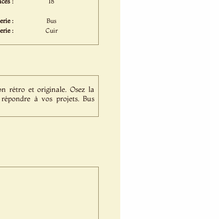
ces :
18
rie :
Bus
erie :
Cuir
n rétro et originale. Osez la
répondre à vos projets. Bus