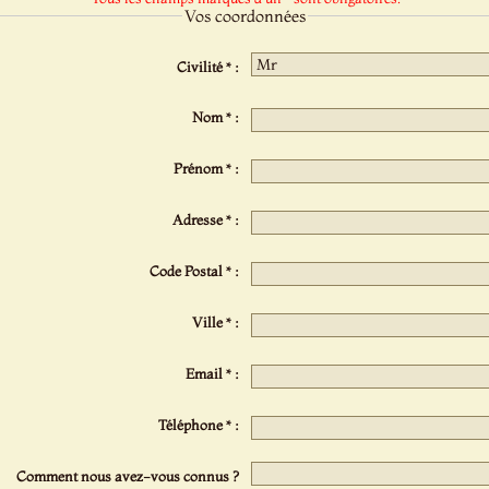
Vos coordonnées
Civilité * :
Nom * :
Prénom * :
Adresse * :
Code Postal * :
Ville * :
Email * :
Téléphone * :
Comment nous avez-vous connus ?