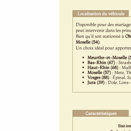
Localisation du véhicule
Disponible pour des mariage
peut intervenir dans les princ
Bien qu’il soit stationné à
Oh
Moselle (54)
.
Un choix idéal pour apporte
Meurthe-et-Moselle (
Bas-Rhin (67)
: Strasb
Haut-Rhin (68)
: Mulh
Moselle (57)
: Metz, Th
Vosges (88)
: Épinal, 
Jura (39)
: Dole, Lons-
Caractéristiques
Etat int