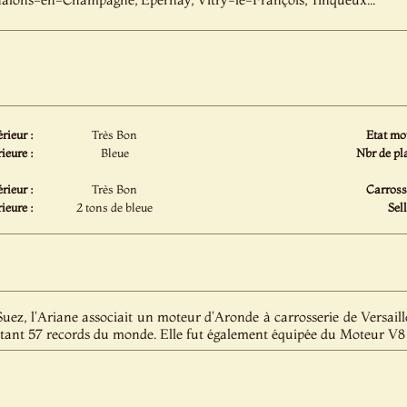
érieur :
Très Bon
Etat mot
ieure :
Bleue
Nbr de pla
érieur :
Très Bon
Carrosse
ieure :
2 tons de bleue
Sell
 Suez, l'Ariane associait un moteur d'Aronde à carrosserie de Versaill
attant 57 records du monde. Elle fut également équipée du Moteur V8 