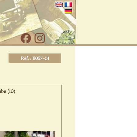
Réf. : B057-51
be (10)