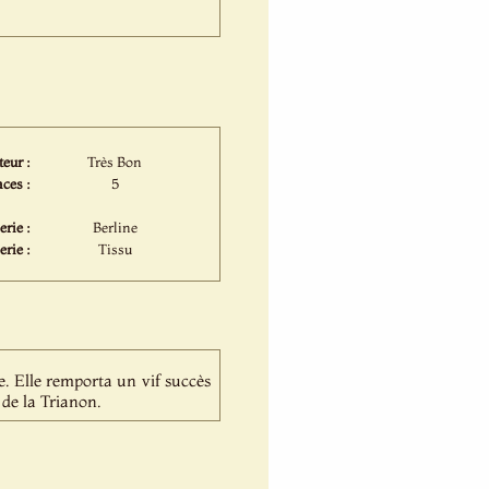
eur :
Très Bon
ces :
5
rie :
Berline
erie :
Tissu
e. Elle remporta un vif succès
de la Trianon.