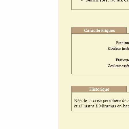
Caractéristiques
Etat int
Couleur intér
Etat ext
Couleur extér
Historique
Née de la crise pétrolière de
et s'illustra à Miramas en b