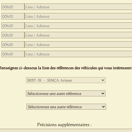
Renseignez ci-dessous la liste des références des véhicules qui vous intéressent 
Première
sélection
:
Deuxième
sélection
:
Troisième
sélection
:
Précisions supplémentaires :