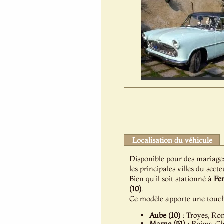
Localisation du véhicule
Disponible pour des mariage
les principales villes du secte
Bien qu’il soit stationné à
Fe
(10)
.
Ce modèle apporte une touch
Aube (10)
: Troyes, Ro
Marne (51)
: Reims, Ch