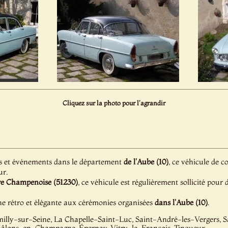
Cliquez sur la photo pour l'agrandir
s et événements dans le département
de l'Aube (10)
, ce véhicule de c
ur.
re Champenoise (51230)
, ce véhicule est régulièrement sollicité pour
e rétro et élégante aux cérémonies organisées
dans l'Aube (10)
.
milly-sur-Seine, La Chapelle-Saint-Luc, Saint-André-les-Vergers, Sa
âlons-en-Champagne, Épernay, Vitry-le-François, Tinqueux...