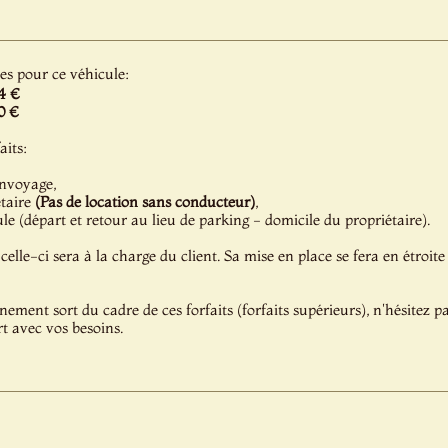
les pour ce véhicule:
4 €
0 €
aits:
onvoyage,
étaire
(Pas de location sans conducteur)
,
e (départ et retour au lieu de parking - domicile du propriétaire).
celle-ci sera à la charge du client. Sa mise en place se fera en étroite
énement sort du cadre de ces forfaits (forfaits supérieurs), n'hésitez 
t avec vos besoins.