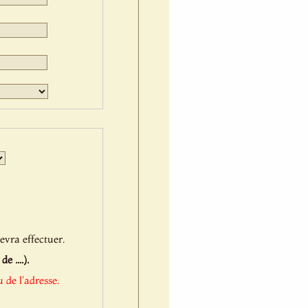
Jour
Mois
Année
evra effectuer.
 ....).
 de l'adresse.