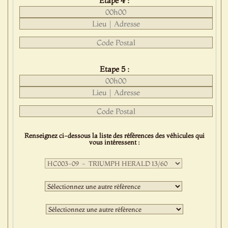
Etape 4 :
Etape 5 :
Renseignez ci-dessous la liste des références des véhicules qui
vous intéressent :
Première
sélection
:
Deuxième
sélection
:
Troisième
sélection
: