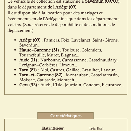
Ce véhicule de collection est stationné à
Saverdun (09700)
,
dans le département
de l'Ariège (09)
.
Il est disponible à la location pour des mariages et
événements en
de l'Ariège
ainsi que dans les départements
voisins. (Sous réserve de disponibilité et de conditions de
déplacement)
Ariège (09)
: Pamiers, Foix, Lavelanet, Saint-Girons,
Saverdun...
Haute-Garonne (31)
: Toulouse, Colomiers,
Tournefeuille, Muret, Blagnac...
Aude (11)
: Narbonne, Carcassonne, Castelnaudary,
Lézignan-Corbières, Limoux...
Tarn (81)
: Albi, Castres, Gaillac, Graulhet, Lavaur...
Tarn-et-Garonne (82)
: Montauban, Castelsarrasin,
Moissac, Caussade, Montech...
Gers (32)
: Auch, L'Isle-Jourdain, Condom, Fleurance...
Caractéristiques
Etat intérieur :
Très Bon