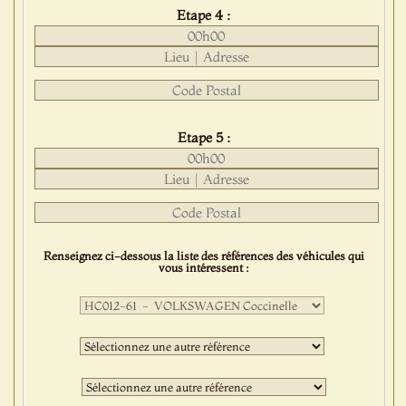
Etape 4 :
Etape 5 :
Renseignez ci-dessous la liste des références des véhicules qui
vous intéressent :
Première
sélection
:
Deuxième
sélection
:
Troisième
sélection