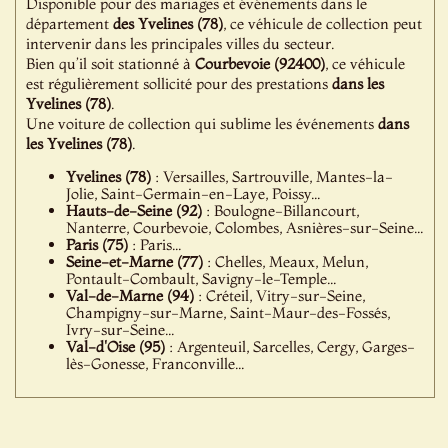
Disponible pour des mariages et événements dans le
département
des Yvelines (78)
, ce véhicule de collection peut
intervenir dans les principales villes du secteur.
Bien qu’il soit stationné à
Courbevoie (92400)
, ce véhicule
est régulièrement sollicité pour des prestations
dans les
Yvelines (78)
.
Une voiture de collection qui sublime les événements
dans
les Yvelines (78)
.
Yvelines (78)
: Versailles, Sartrouville, Mantes-la-
Jolie, Saint-Germain-en-Laye, Poissy...
Hauts-de-Seine (92)
: Boulogne-Billancourt,
Nanterre, Courbevoie, Colombes, Asnières-sur-Seine...
Paris (75)
: Paris...
Seine-et-Marne (77)
: Chelles, Meaux, Melun,
Pontault-Combault, Savigny-le-Temple...
Val-de-Marne (94)
: Créteil, Vitry-sur-Seine,
Champigny-sur-Marne, Saint-Maur-des-Fossés,
Ivry-sur-Seine...
Val-d'Oise (95)
: Argenteuil, Sarcelles, Cergy, Garges-
lès-Gonesse, Franconville...