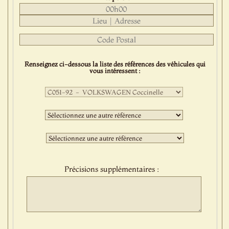
Renseignez ci-dessous la liste des références des véhicules qui
vous intéressent :
Première
sélection
:
Deuxième
sélection
:
Troisième
sélection
:
Précisions supplémentaires :
Protect