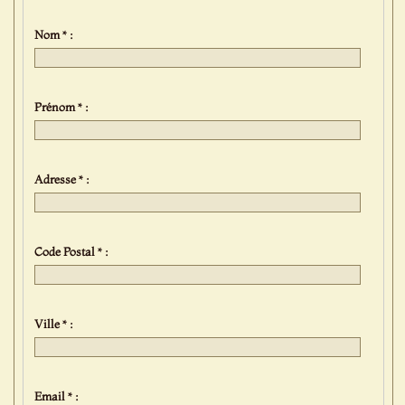
Nom * :
Prénom * :
Adresse * :
Code Postal * :
Ville * :
Email * :