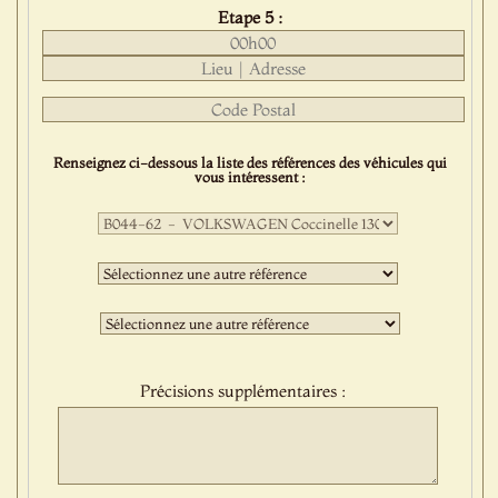
Etape 5 :
Renseignez ci-dessous la liste des références des véhicules qui
vous intéressent :
Première
sélection
:
Deuxième
sélection
:
Troisième
sélection
:
Précisions supplémentaires :