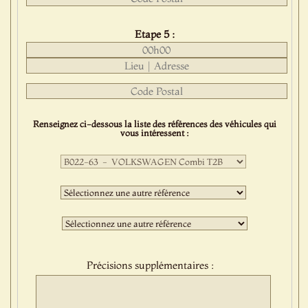
Etape 5 :
Renseignez ci-dessous la liste des références des véhicules qui
vous intéressent :
Première
sélection
:
Deuxième
sélection
:
Troisième
sélection
:
Précisions supplémentaires :